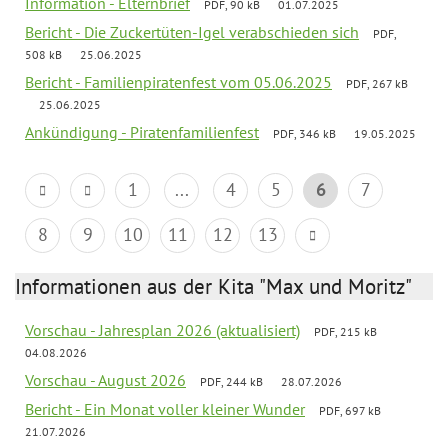
Information - Elternbrief
PDF, 90 kB
01.07.2025
Bericht - Die Zuckertüten-Igel verabschieden sich
PDF,
508 kB
25.06.2025
Bericht - Familienpiratenfest vom 05.06.2025
PDF, 267 kB
25.06.2025
Ankündigung - Piratenfamilienfest
PDF, 346 kB
19.05.2025
1
...
4
5
6
7
8
9
10
11
12
13
Informationen aus der Kita "Max und Moritz"
Vorschau - Jahresplan 2026 (aktualisiert)
PDF, 215 kB
04.08.2026
Vorschau - August 2026
PDF, 244 kB
28.07.2026
Bericht - Ein Monat voller kleiner Wunder
PDF, 697 kB
21.07.2026