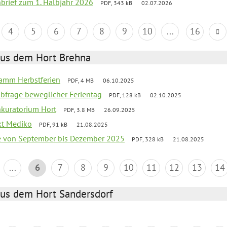
nbrief zum 1. Halbjahr 2026
PDF, 343 kB
02.07.2026
4
5
6
7
8
9
10
...
16
aus dem Hort Brehna
ramm Herbstferien
PDF, 4 MB
06.10.2025
abfrage beweglicher Ferientag
PDF, 128 kB
02.10.2025
nkuratorium Hort
PDF, 3.8 MB
26.09.2025
ekt Mediko
PDF, 91 kB
21.08.2025
se von September bis Dezember 2025
PDF, 328 kB
21.08.2025
...
6
7
8
9
10
11
12
13
14
aus dem Hort Sandersdorf