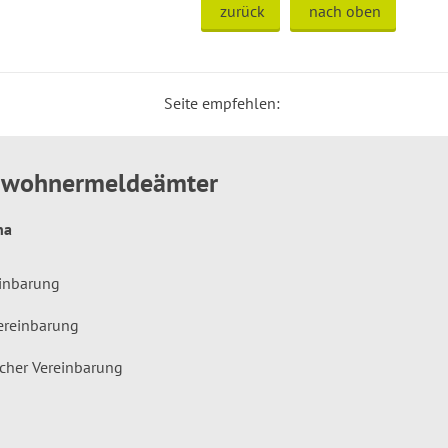
zurück
nach oben
Seite empfehlen:
inwohnermeldeämter
hna
einbarung
ereinbarung
icher Vereinbarung