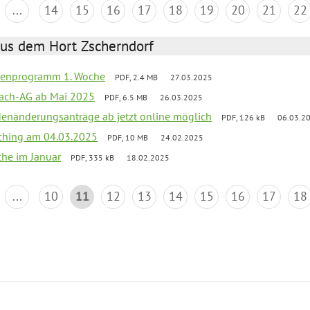
...
14
15
16
17
18
19
20
21
22
aus dem Hort Zscherndorf
rienprogramm 1. Woche
PDF, 2.4 MB
27.03.2025
ach-AG ab Mai 2025
PDF, 6.5 MB
26.03.2025
denänderungsanträge ab jetzt online möglich
PDF, 126 kB
06.03.2
ching am 04.03.2025
PDF, 10 MB
24.02.2025
che im Januar
PDF, 335 kB
18.02.2025
...
10
11
12
13
14
15
16
17
18