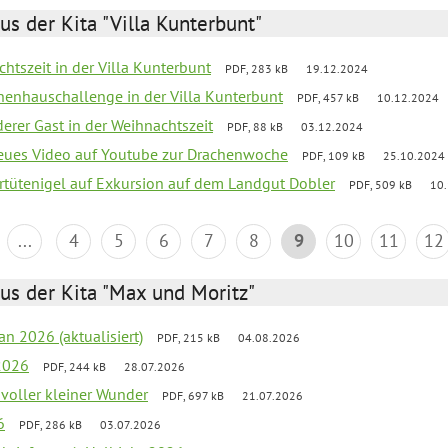
us der Kita "Villa Kunterbunt"
chtszeit in der Villa Kunterbunt
PDF, 283 kB
19.12.2024
chenhauschallenge in der Villa Kunterbunt
PDF, 457 kB
10.12.2024
derer Gast in der Weihnachtszeit
PDF, 88 kB
03.12.2024
neues Video auf Youtube zur Drachenwoche
PDF, 109 kB
25.10.2024
ertütenigel auf Exkursion auf dem Landgut Dobler
PDF, 509 kB
10
...
4
5
6
7
8
9
10
11
12
us der Kita "Max und Moritz"
an 2026 (aktualisiert)
PDF, 215 kB
04.08.2026
2026
PDF, 244 kB
28.07.2026
 voller kleiner Wunder
PDF, 697 kB
21.07.2026
6
PDF, 286 kB
03.07.2026