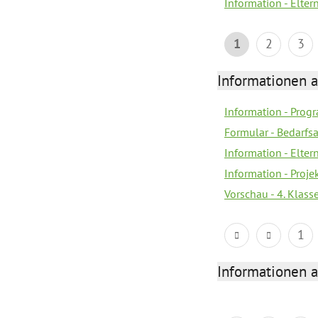
Information - Elter
1
2
3
Informationen 
Information - Prog
Formular - Bedarfs
Information - Elter
Information - Proj
Vorschau - 4. Klas
1
Informationen 