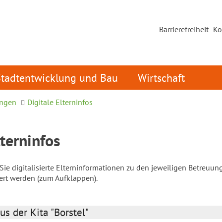
Barrierefreiheit
Ko
Stadtentwicklung und Bau
Wirtschaft
ungen
Digitale Elterninfos
lterninfos
ie digitalisierte Elterninformationen zu den jeweiligen Betreuun
iert werden (zum Aufklappen).
us der Kita "Borstel"