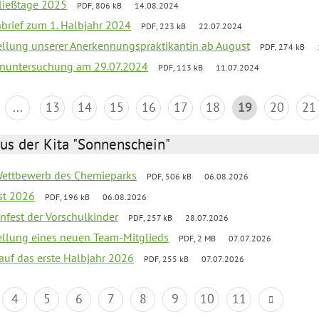
ließtage 2025
PDF, 806 kB
14.08.2024
nbrief zum 1. Halbjahr 2024
PDF, 223 kB
22.07.2024
tellung unserer Anerkennungspraktikantin ab August
PDF, 274 kB
nuntersuchung am 29.07.2024
PDF, 113 kB
11.07.2024
...
13
14
15
16
17
18
19
20
21
us der Kita "Sonnenschein"
 Wettbewerb des Chemieparks
PDF, 506 kB
06.08.2026
st 2026
PDF, 196 kB
06.08.2026
enfest der Vorschulkinder
PDF, 257 kB
28.07.2026
tellung eines neuen Team-Mitglieds
PDF, 2 MB
07.07.2026
 auf das erste Halbjahr 2026
PDF, 255 kB
07.07.2026
4
5
6
7
8
9
10
11