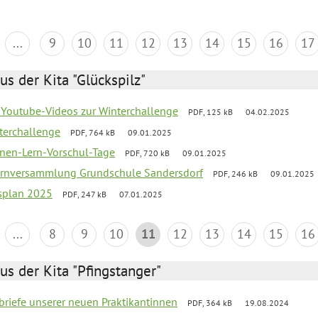
...
9
10
11
12
13
14
15
16
17
us der Kita "Glückspilz"
 Youtube-Videos zur Winterchallenge
PDF, 125 kB
04.02.2025
terchallenge
PDF, 764 kB
09.01.2025
nen-Lern-Vorschul-Tage
PDF, 720 kB
09.01.2025
ernversammlung Grundschule Sandersdorf
PDF, 246 kB
09.01.2025
esplan 2025
PDF, 247 kB
07.01.2025
...
8
9
10
11
12
13
14
15
16
us der Kita "Pfingstanger"
briefe unserer neuen Praktikantinnen
PDF, 364 kB
19.08.2024