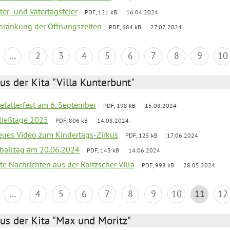
er- und Vatertagsfeier
PDF, 121 kB
16.04.2024
chränkung der Öffnungszeiten
PDF, 684 kB
27.02.2024
...
2
3
4
5
6
7
8
9
10
us der Kita "Villa Kunterbunt"
elalterfest am 6. September
PDF, 198 kB
15.08.2024
ließtage 2025
PDF, 806 kB
14.08.2024
neues Video zum Kindertags-Zirkus
PDF, 125 kB
17.06.2024
balltag am 20.06.2024
PDF, 143 kB
14.06.2024
te Nachrichten aus der Roitzscher Villa
PDF, 998 kB
28.05.2024
...
4
5
6
7
8
9
10
11
12
us der Kita "Max und Moritz"