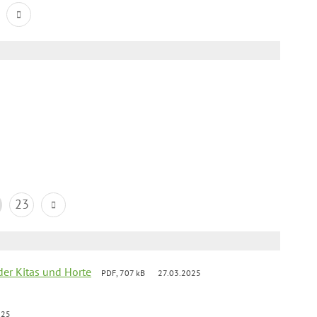
23
der Kitas und Horte
PDF, 707 kB
27.03.2025
025