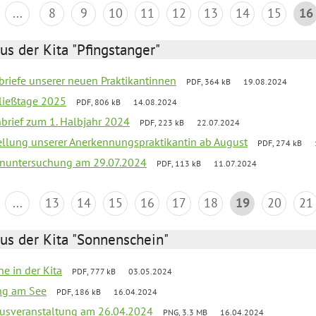
...
8
9
10
11
12
13
14
15
16
us der Kita "Pfingstanger"
briefe unserer neuen Praktikantinnen
PDF, 364 kB
19.08.2024
ließtage 2025
PDF, 806 kB
14.08.2024
nbrief zum 1. Halbjahr 2024
PDF, 223 kB
22.07.2024
tellung unserer Anerkennungspraktikantin ab August
PDF, 274 kB
nuntersuchung am 29.07.2024
PDF, 113 kB
11.07.2024
...
13
14
15
16
17
18
19
20
21
us der Kita "Sonnenschein"
he in der Kita
PDF, 777 kB
03.05.2024
ang am See
PDF, 186 kB
16.04.2024
kusveranstaltung am 26.04.2024
PNG, 3.3 MB
16.04.2024