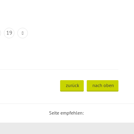
19
zurück
nach oben
Seite empfehlen: