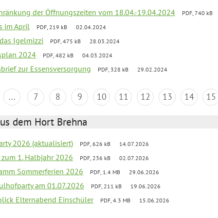
chränkung der Öffnungszeiten vom 18.04.-19.04.2024
PDF, 740 kB
s im April
PDF, 219 kB
02.04.2024
 das Igelmizzi
PDF, 475 kB
28.03.2024
esplan 2024
PDF, 482 kB
04.03.2024
nbrief zur Essensversorgung
PDF, 328 kB
29.02.2024
...
7
8
9
10
11
12
13
14
15
aus dem Hort Brehna
rty 2026 (aktualisiert)
PDF, 626 kB
14.07.2026
ef zum 1. Halbjahr 2026
PDF, 236 kB
02.07.2026
gramm Sommerferien 2026
PDF, 1.4 MB
29.06.2026
ulhofparty am 01.07.2026
PDF, 211 kB
19.06.2026
blick Elternabend Einschüler
PDF, 4.3 MB
15.06.2026