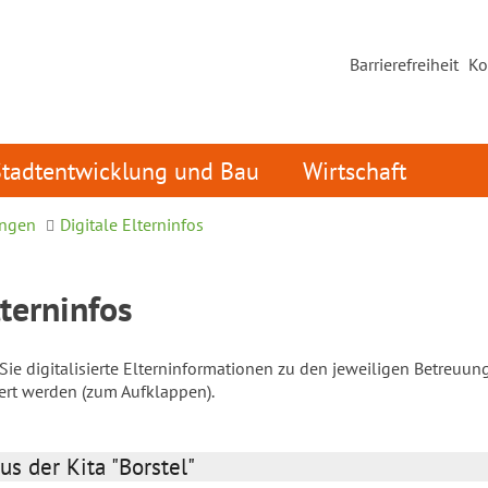
Barrierefreiheit
Ko
Stadtentwicklung und Bau
Wirtschaft
ungen
Digitale Elterninfos
lterninfos
ie digitalisierte Elterninformationen zu den jeweiligen Betreuun
iert werden (zum Aufklappen).
us der Kita "Borstel"