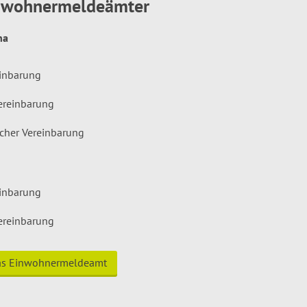
inwohnermeldeämter
hna
einbarung
ereinbarung
icher Vereinbarung
einbarung
ereinbarung
das Einwohnermeldeamt