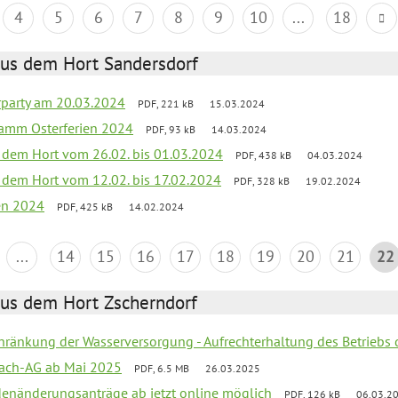
4
5
6
7
8
9
10
...
18
aus dem Hort Sandersdorf
party am 20.03.2024
PDF, 221 kB
15.03.2024
ramm Osterferien 2024
PDF, 93 kB
14.03.2024
s dem Hort vom 26.02. bis 01.03.2024
PDF, 438 kB
04.03.2024
s dem Hort vom 12.02. bis 17.02.2024
PDF, 328 kB
19.02.2024
ien 2024
PDF, 425 kB
14.02.2024
...
14
15
16
17
18
19
20
21
22
aus dem Hort Zscherndorf
chränkung der Wasserversorgung - Aufrechterhaltung des Betriebs 
ach-AG ab Mai 2025
PDF, 6.5 MB
26.03.2025
denänderungsanträge ab jetzt online möglich
PDF, 126 kB
06.03.2