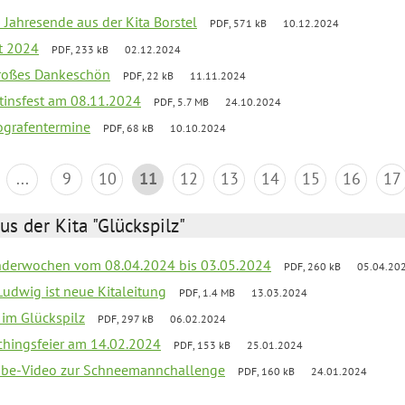
 Jahresende aus der Kita Borstel
PDF, 571 kB
10.12.2024
st 2024
PDF, 233 kB
02.12.2024
großes Dankeschön
PDF, 22 kB
11.11.2024
tinsfest am 08.11.2024
PDF, 5.7 MB
24.10.2024
ografentermine
PDF, 68 kB
10.10.2024
...
9
10
11
12
13
14
15
16
17
us der Kita "Glückspilz"
derwochen vom 08.04.2024 bis 03.05.2024
PDF, 260 kB
05.04.20
Ludwig ist neue Kitaleitung
PDF, 1.4 MB
13.03.2024
r im Glückspilz
PDF, 297 kB
06.02.2024
chingsfeier am 14.02.2024
PDF, 153 kB
25.01.2024
tube-Video zur Schneemannchallenge
PDF, 160 kB
24.01.2024