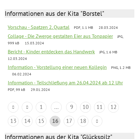
Informationen aus der Kita "Borstel"
Vorschau - Spatzen 2. Quartal
PDF, 1.1 MB
28.03.2024
Collage - Die Zwerge gestalten Eier aus Tonpapier
JPG,
999 kB
15.03.2024
Bericht - Kinder entdecken das Handwerk
JPG, 1.6 MB
12.03.2024
Information - Vorstellung einer neuen Kollegin
PNG, 1.2 MB
06.02.2024
Information - Teilschließung am 26.04.2024 ab 12 Uhr
PDF, 99 kB
29.01.2024
1
...
9
10
11
12
13
14
15
16
17
18
Informationen aus der Kita "Glückspilz"