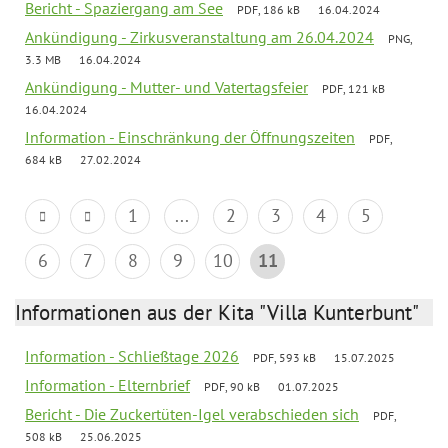
Bericht - Spaziergang am See
PDF, 186 kB
16.04.2024
Ankündigung - Zirkusveranstaltung am 26.04.2024
PNG,
3.3 MB
16.04.2024
Ankündigung - Mutter- und Vatertagsfeier
PDF, 121 kB
16.04.2024
Information - Einschränkung der Öffnungszeiten
PDF,
684 kB
27.02.2024
1
...
2
3
4
5
6
7
8
9
10
11
Informationen aus der Kita "Villa Kunterbunt"
Information - Schließtage 2026
PDF, 593 kB
15.07.2025
Information - Elternbrief
PDF, 90 kB
01.07.2025
Bericht - Die Zuckertüten-Igel verabschieden sich
PDF,
508 kB
25.06.2025