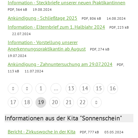
Information - Steckbriefe unserer neuen Praktikantinnen
PDF, 364 kB
19.08.2024
Ankündigung - Schließtage 2025
PDF, 806 kB
14.08.2024
Information - Elternbrief zum 1. Halbjahr 2024
PDF, 223 kB
22.07.2024
Information - Vorstellung unserer
Anerkennungspraktikantin ab August
PDF, 274 kB
19.07.2024
Ankündigung - Zahnuntersuchung am 29.07.2024
PDF,
113 kB
11.07.2024
1
...
13
14
15
16
17
18
19
20
21
22
Informationen aus der Kita "Sonnenschein"
Bericht - Zirkuswoche in der Kita
PDF, 777 kB
03.05.2024