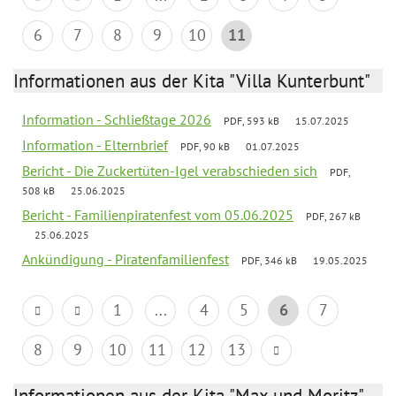
6
7
8
9
10
11
Informationen aus der Kita "Villa Kunterbunt"
Information - Schließtage 2026
PDF, 593 kB
15.07.2025
Information - Elternbrief
PDF, 90 kB
01.07.2025
Bericht - Die Zuckertüten-Igel verabschieden sich
PDF,
508 kB
25.06.2025
Bericht - Familienpiratenfest vom 05.06.2025
PDF, 267 kB
25.06.2025
Ankündigung - Piratenfamilienfest
PDF, 346 kB
19.05.2025
1
...
4
5
6
7
8
9
10
11
12
13
Informationen aus der Kita "Max und Moritz"