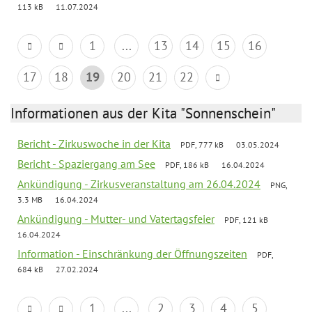
113 kB
11.07.2024
1
...
13
14
15
16
17
18
19
20
21
22
Informationen aus der Kita "Sonnenschein"
Bericht - Zirkuswoche in der Kita
PDF, 777 kB
03.05.2024
Bericht - Spaziergang am See
PDF, 186 kB
16.04.2024
Ankündigung - Zirkusveranstaltung am 26.04.2024
PNG,
3.3 MB
16.04.2024
Ankündigung - Mutter- und Vatertagsfeier
PDF, 121 kB
16.04.2024
Information - Einschränkung der Öffnungszeiten
PDF,
684 kB
27.02.2024
1
...
2
3
4
5