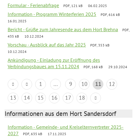
Formular - Ferienabfrage
PDF, 121 kB
06.02.2025
Information - Programm Winterferien 2025
PDF, 616 kB
16.01.2025
Bericht - Grüße zum Jahresende aus dem Hort Brehna
PDF,
435 kB
10.12.2024
Vorschau - Ausblick auf das Jahr 2025
PDF, 353 kB
10.12.2024
Ankündigung - Einladung zur Eröffnung des
Verbindungsbaues am 15.11.2024
PDF, 168 kB
29.10.2024
1
...
9
10
11
12
13
14
15
16
17
18
Informationen aus dem Hort Sandersdorf
Information - Gemeinde- und Kreiselternvertreter 2025-
2027
PDF, 635 kB
17.11.2025