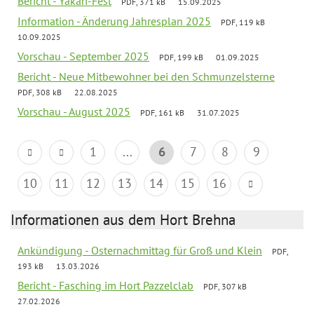
Bericht - Yakari-Fest
PDF, 371 kB
15.09.2025
Information - Änderung Jahresplan 2025
PDF, 119 kB
10.09.2025
Vorschau - September 2025
PDF, 199 kB
01.09.2025
Bericht - Neue Mitbewohner bei den Schmunzelsterne
PDF, 308 kB
22.08.2025
Vorschau - August 2025
PDF, 161 kB
31.07.2025
1
...
6
7
8
9
10
11
12
13
14
15
16
Informationen aus dem Hort Brehna
Ankündigung - Osternachmittag für Groß und Klein
PDF,
193 kB
13.03.2026
Bericht - Fasching im Hort Pazzelclab
PDF, 307 kB
27.02.2026