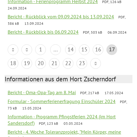
Information - Ferienprogramm Herbst 2024
PDF, 126 kB
24.09.2024
Bericht - Rückblick vom 09.09.2024 bis 13.09.2024
PDF,
386 kB
13.09.2024
Bericht - Rückblick bis 06.09.2024
PDF, 503 kB
06.09.2024
1
...
14
15
16
17
18
19
20
21
22
23
Informationen aus dem Hort Zscherndorf
Bericht - Oma-Opa-Tag am 8. Mai
PDF, 217 kB
17.05.2024
Formular - Sommerferienerfragung Einschüler 2024
PDF,
73 kB
15.05.2024
Information - Programm Pfingstferien 2024 (im Hort
Sandersdorf)
PDF, 123 kB
03.05.2024
Bericht - 4. Woche Toleranzprojekt, "Mein Körper, meine