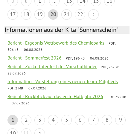
1
...
13
14
15
16
17
18
19
20
21
22
Informationen aus der Kita "Sonnenschein"
Bericht - Ergebnis Wettbewerb des Chemieparks
PDF,
506 kB
06.08.2026
Bericht - Sommerfest 2026
PDF, 196 kB
06.08.2026
Bericht - Zuckertütenfest der Vorschulkinder
PDF, 257 kB
28.07.2026
Information - Vorstellung eines neuen Team-Mitglieds
PDF, 2 MB
07.07.2026
Bericht - Rückblick auf das erste Halbjahr 2026
PDF, 255 kB
07.07.2026
1
2
3
4
5
6
7
8
9
10
11