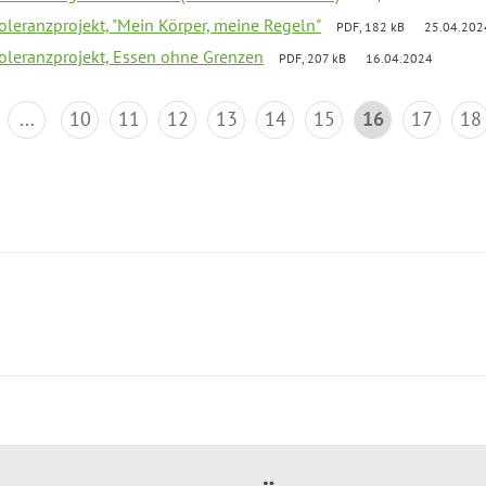
Toleranzprojekt, "Mein Körper, meine Regeln"
PDF, 182 kB
25.04.202
Toleranzprojekt, Essen ohne Grenzen
PDF, 207 kB
16.04.2024
...
10
11
12
13
14
15
16
17
18