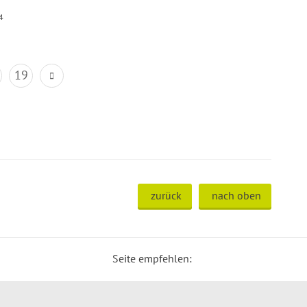
4
19
zurück
nach oben
Seite empfehlen: