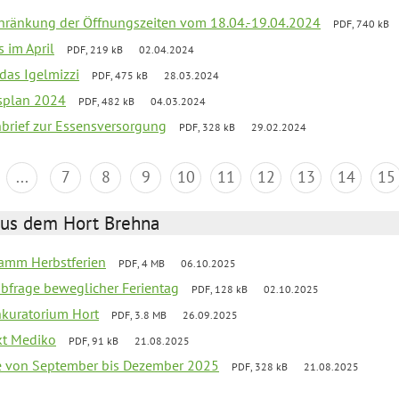
chränkung der Öffnungszeiten vom 18.04.-19.04.2024
PDF, 740 kB
s im April
PDF, 219 kB
02.04.2024
 das Igelmizzi
PDF, 475 kB
28.03.2024
esplan 2024
PDF, 482 kB
04.03.2024
nbrief zur Essensversorgung
PDF, 328 kB
29.02.2024
...
7
8
9
10
11
12
13
14
15
aus dem Hort Brehna
ramm Herbstferien
PDF, 4 MB
06.10.2025
abfrage beweglicher Ferientag
PDF, 128 kB
02.10.2025
nkuratorium Hort
PDF, 3.8 MB
26.09.2025
ekt Mediko
PDF, 91 kB
21.08.2025
se von September bis Dezember 2025
PDF, 328 kB
21.08.2025