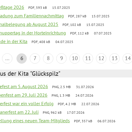
ießtage 2026
PDF, 593 kB
15.07.2025
ladung zum Familiennachmittag
PDF, 287 kB
15.07.2025
onalbelegung ab August 2025
PDF, 102 kB
15.07.2025
uppertag in der Horteinrichtung
PDF, 112 kB
07.07.2025
ude in der Kita
PDF, 408 kB
04.07.2025
...
6
7
8
9
10
11
12
13
14
us der Kita "Glückspilz"
efest am 5. August 2026
PNG, 2.5 MB
31.07.2026
enfest am 29. Juli 2026
PNG, 1.3 MB
24.07.2026
erfest war ein voller Erfolg
PDF, 4.2 MB
22.07.2026
nerfest am 22. Juli
PNG, 962 kB
17.07.2026
tellung eines neuen Team-Mitglieds
PDF, 357 kB
06.07.2026