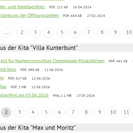
er- und Vatertagsfeier
PDF, 121 kB
16.04.2024
chränkung der Öffnungszeiten
PDF, 684 kB
27.02.2024
...
2
3
4
5
6
7
8
9
10
us der Kita "Villa Kunterbunt"
sgeld für Namensvorschlag Chemiepark-Maskottchen
PDF, 441 kB
 mit Kess
PDF, 499 kB
12.06.2026
ty
PDF, 617 kB
12.06.2026
Tag
PDF, 1 MB
12.06.2026
ilienfest am 03.06.2026
PNG, 1.1 MB
27.05.2026
2
3
4
5
6
7
8
9
10
11
us der Kita "Max und Moritz"