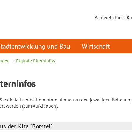
Barrierefreiheit
Ko
Stadtentwicklung und Bau
Wirtschaft
ungen
Digitale Elterninfos
lterninfos
ie digitalisierte Elterninformationen zu den jeweiligen Betreuun
iert werden (zum Aufklappen).
us der Kita "Borstel"