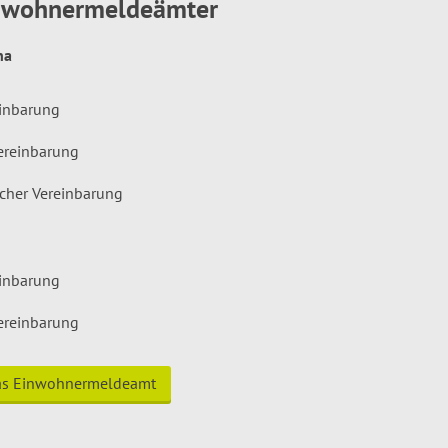
inwohnermeldeämter
hna
einbarung
ereinbarung
icher Vereinbarung
einbarung
ereinbarung
das Einwohnermeldeamt