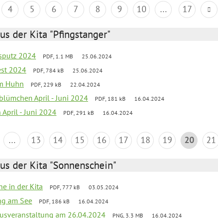
4
5
6
7
8
9
10
...
17
us der Kita "Pfingstanger"
esputz 2024
PDF, 1.1 MB
25.06.2024
est 2024
PDF, 784 kB
25.06.2024
um Huhn
PDF, 229 kB
22.04.2024
blümchen April - Juni 2024
PDF, 181 kB
16.04.2024
 April - Juni 2024
PDF, 291 kB
16.04.2024
...
13
14
15
16
17
18
19
20
21
us der Kita "Sonnenschein"
he in der Kita
PDF, 777 kB
03.05.2024
ang am See
PDF, 186 kB
16.04.2024
kusveranstaltung am 26.04.2024
PNG, 3.3 MB
16.04.2024