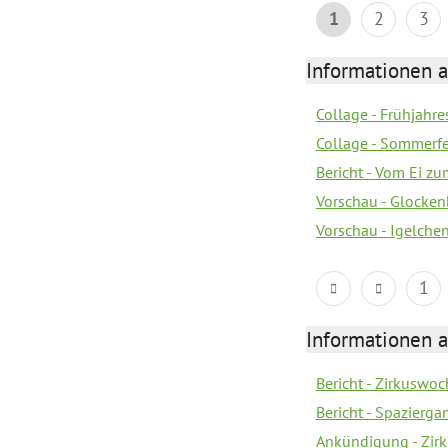
1
2
3
Informationen a
Collage - Frühjahr
Collage - Sommerf
Bericht - Vom Ei z
Vorschau - Glocken
Vorschau - Igelchen
1
Informationen a
Bericht - Zirkuswoc
Bericht - Spazierg
Ankündigung - Zir