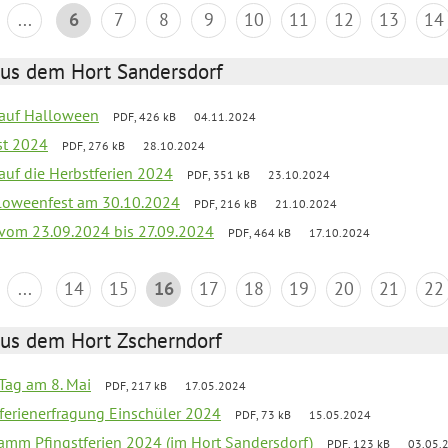
...
6
7
8
9
10
11
12
13
14
aus dem Hort Sandersdorf
k auf Halloween
PDF, 426 kB
04.11.2024
st 2024
PDF, 276 kB
28.10.2024
 auf die Herbstferien 2024
PDF, 351 kB
23.10.2024
loweenfest am 30.10.2024
PDF, 216 kB
21.10.2024
k vom 23.09.2024 bis 27.09.2024
PDF, 464 kB
17.10.2024
...
14
15
16
17
18
19
20
21
22
aus dem Hort Zscherndorf
Tag am 8. Mai
PDF, 217 kB
17.05.2024
ferienerfragung Einschüler 2024
PDF, 73 kB
15.05.2024
ramm Pfingstferien 2024 (im Hort Sandersdorf)
PDF, 123 kB
03.05.