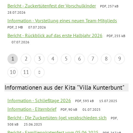
Bericht - Zuckertütenfest der Vorschulkinder
PDF, 257 kB
28.07.2026
Information - Vorstellung eines neuen Team-Mitglieds
PDF, 2 MB
07.07.2026
Bericht - Rückblick auf das erste Halbjahr 2026
PDF, 255 kB
07.07.2026
1
2
3
4
5
6
7
8
9
10
11
Informationen aus der Kita "Villa Kunterbunt"
Information - Schließtage 2026
PDF, 593 kB
15.07.2025
Information - Elternbrief
PDF, 90 kB
01.07.2025
Bericht - Die Zuckertüten-Igel verabschieden sich
PDF,
508 kB
25.06.2025
Bericht - Familienpiratenfest vom 05.06.2025
PDF, 267 kB