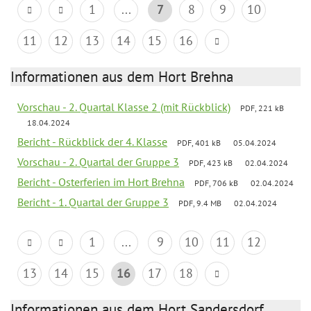
1
...
7
8
9
10
11
12
13
14
15
16
Informationen aus dem Hort Brehna
Vorschau - 2. Quartal Klasse 2 (mit Rückblick)
PDF, 221 kB
18.04.2024
Bericht - Rückblick der 4. Klasse
PDF, 401 kB
05.04.2024
Vorschau - 2. Quartal der Gruppe 3
PDF, 423 kB
02.04.2024
Bericht - Osterferien im Hort Brehna
PDF, 706 kB
02.04.2024
Bericht - 1. Quartal der Gruppe 3
PDF, 9.4 MB
02.04.2024
1
...
9
10
11
12
13
14
15
16
17
18
Informationen aus dem Hort Sandersdorf