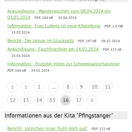
Ankündigung - Wanderwochen vom 08.04.2024 bis
03.05.2024
PDF, 260 kB
05.04.2024
Information - Frau Ludwig ist neue Kitaleitung
PDF, 1.4 MB
13.03.2024
Bericht - Der Januar im Glückspilz
PDF, 297 kB
06.02.2024
Ankündigung - Faschingsfeier am 14.02.2024
PDF, 153 kB
25.01.2024
Information - Youtube-Video zur Schneemannchallenge
PDF, 160 kB
24.01.2024
1
...
8
9
10
11
12
13
14
15
16
17
Informationen aus der Kita "Pfingstanger"
Bericht - Jolinchen-Insel "Fühl mich gut"
PDF, 232 kB