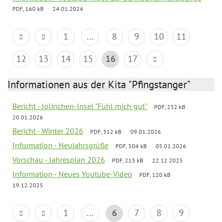
PDF, 160 kB
24.01.2024
1
...
8
9
10
11
12
13
14
15
16
17
Informationen aus der Kita "Pfingstanger"
Bericht - Jolinchen-Insel "Fühl mich gut"
PDF, 232 kB
20.01.2026
Bericht - Winter 2026
PDF, 312 kB
09.01.2026
Information - Neujahrsgrüße
PDF, 504 kB
05.01.2026
Vorschau - Jahresplan 2026
PDF, 213 kB
22.12.2025
Information - Neues Youtube-Video
PDF, 120 kB
19.12.2025
1
...
6
7
8
9