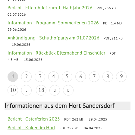
Bericht - Elternbrief zum 1. Halbjahr 2026
PDF, 236 kB
02.07.2026
Information - Programm Sommerferien 2026
PDF, 1.4 MB
29.06.2026
Ankündigung - Schulhofparty am 01.07.2026
PDF, 211 kB
19.06.2026
Information - Rückblick Elternabend Einschüler
PDF,
4.3 MB
15.06.2026
1
2
3
4
5
6
7
8
9
10
...
18
Informationen aus dem Hort Sandersdorf
Bericht - Osterferien 2025
PDF, 262 kB
29.04.2025
Bericht - Küken im Hort
PDF, 252 kB
04.04.2025