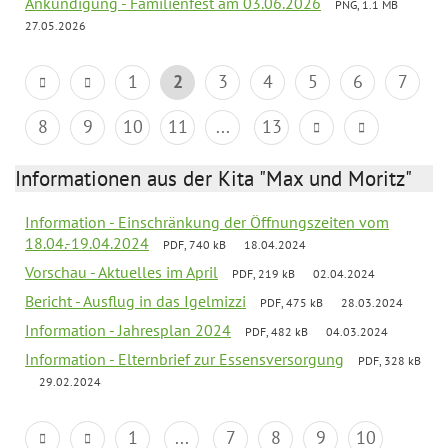
Ankündigung - Familienfest am 03.06.2026
PNG, 1.1 MB
27.05.2026
1
2
3
4
5
6
7
8
9
10
11
...
13
Informationen aus der Kita "Max und Moritz"
Information - Einschränkung der Öffnungszeiten vom
18.04.-19.04.2024
PDF, 740 kB
18.04.2024
Vorschau - Aktuelles im April
PDF, 219 kB
02.04.2024
Bericht - Ausflug in das Igelmizzi
PDF, 475 kB
28.03.2024
Information - Jahresplan 2024
PDF, 482 kB
04.03.2024
Information - Elternbrief zur Essensversorgung
PDF, 328 kB
29.02.2024
1
...
7
8
9
10