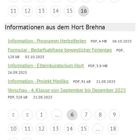
11
12
13
14
15
16
Informationen aus dem Hort Brehna
Information - Programm Herbstferien
PDF, 4 MB
06.10.2025
Formular - Bedarfsabfrage beweglicher Ferientag
PDF,
128 kB
02.10.2025
Information - Elternkuratorium Hort
PDF, 3.8 MB
26.09.2025
Information - Projekt Mediko
PDF, 91 kB
21.08.2025
Vorschau - 4. Klasse von September bis Dezember 2025
PDF, 328 kB
21.08.2025
1
...
6
7
8
9
10
11
12
13
14
15
...
18