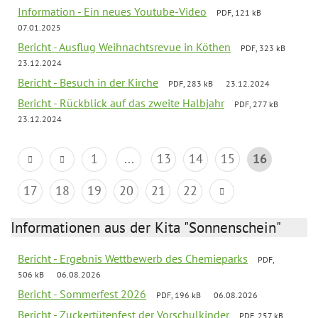
Information - Ein neues Youtube-Video
PDF, 121 kB
07.01.2025
Bericht - Ausflug Weihnachtsrevue in Köthen
PDF, 323 kB
23.12.2024
Bericht - Besuch in der Kirche
PDF, 283 kB
23.12.2024
Bericht - Rückblick auf das zweite Halbjahr
PDF, 277 kB
23.12.2024
1
...
13
14
15
16
17
18
19
20
21
22
Informationen aus der Kita "Sonnenschein"
Bericht - Ergebnis Wettbewerb des Chemieparks
PDF,
506 kB
06.08.2026
Bericht - Sommerfest 2026
PDF, 196 kB
06.08.2026
Bericht - Zuckertütenfest der Vorschulkinder
PDF, 257 kB