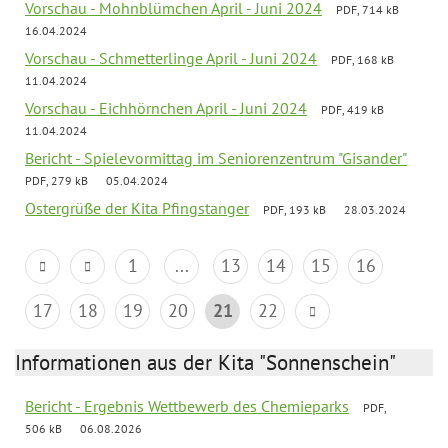
Vorschau - Mohnblümchen April - Juni 2024
PDF, 714 kB
16.04.2024
Vorschau - Schmetterlinge April - Juni 2024
PDF, 168 kB
11.04.2024
Vorschau - Eichhörnchen April - Juni 2024
PDF, 419 kB
11.04.2024
Bericht - Spielevormittag im Seniorenzentrum "Gisander"
PDF, 279 kB
05.04.2024
Ostergrüße der Kita Pfingstanger
PDF, 193 kB
28.03.2024
1
...
13
14
15
16
17
18
19
20
21
22
Informationen aus der Kita "Sonnenschein"
Bericht - Ergebnis Wettbewerb des Chemieparks
PDF,
506 kB
06.08.2026