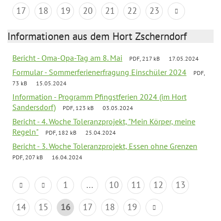
17
18
19
20
21
22
23
Informationen aus dem Hort Zscherndorf
Bericht - Oma-Opa-Tag am 8. Mai
PDF, 217 kB
17.05.2024
Formular - Sommerferienerfragung Einschüler 2024
PDF,
73 kB
15.05.2024
Information - Programm Pfingstferien 2024 (im Hort
Sandersdorf)
PDF, 123 kB
03.05.2024
Bericht - 4. Woche Toleranzprojekt, "Mein Körper, meine
Regeln"
PDF, 182 kB
25.04.2024
Bericht - 3. Woche Toleranzprojekt, Essen ohne Grenzen
PDF, 207 kB
16.04.2024
1
...
10
11
12
13
14
15
16
17
18
19