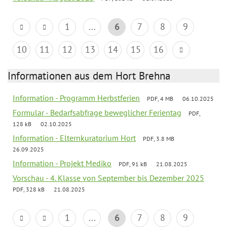
1
...
6
7
8
9
10
11
12
13
14
15
16
Informationen aus dem Hort Brehna
Information - Programm Herbstferien
PDF, 4 MB
06.10.2025
Formular - Bedarfsabfrage beweglicher Ferientag
PDF,
128 kB
02.10.2025
Information - Elternkuratorium Hort
PDF, 3.8 MB
26.09.2025
Information - Projekt Mediko
PDF, 91 kB
21.08.2025
Vorschau - 4. Klasse von September bis Dezember 2025
PDF, 328 kB
21.08.2025
1
...
6
7
8
9