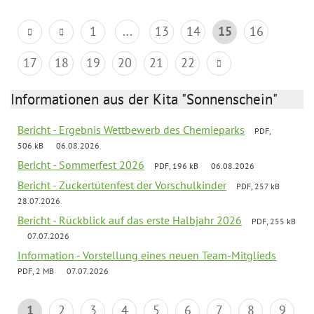
1
...
13
14
15
16
17
18
19
20
21
22
Informationen aus der Kita "Sonnenschein"
Bericht - Ergebnis Wettbewerb des Chemieparks
PDF,
506 kB
06.08.2026
Bericht - Sommerfest 2026
PDF, 196 kB
06.08.2026
Bericht - Zuckertütenfest der Vorschulkinder
PDF, 257 kB
28.07.2026
Bericht - Rückblick auf das erste Halbjahr 2026
PDF, 255 kB
07.07.2026
Information - Vorstellung eines neuen Team-Mitglieds
PDF, 2 MB
07.07.2026
1
2
3
4
5
6
7
8
9