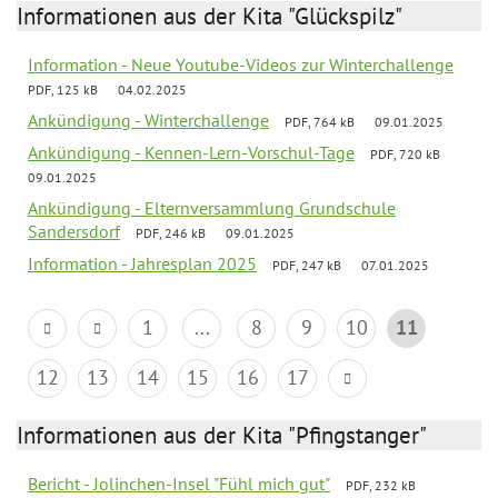
Informationen aus der Kita "Glückspilz"
Information - Neue Youtube-Videos zur Winterchallenge
PDF, 125 kB
04.02.2025
Ankündigung - Winterchallenge
PDF, 764 kB
09.01.2025
Ankündigung - Kennen-Lern-Vorschul-Tage
PDF, 720 kB
09.01.2025
Ankündigung - Elternversammlung Grundschule
Sandersdorf
PDF, 246 kB
09.01.2025
Information - Jahresplan 2025
PDF, 247 kB
07.01.2025
1
...
8
9
10
11
12
13
14
15
16
17
Informationen aus der Kita "Pfingstanger"
Bericht - Jolinchen-Insel "Fühl mich gut"
PDF, 232 kB