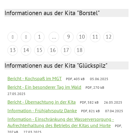
Informationen aus der Kita "Borstel"
1
...
9
10
11
12
13
14
15
16
17
18
Informationen aus der Kita "Glückspilz"
Bericht - Kochspaß im MGT
PDF, 403 kB
05.06.2025
Bericht - Ein besonderer Tag im Wald
PDF, 270 kB
27.05.2025
Bericht - Übernachtung in der Kita
PDF, 582 kB
26.05.2025
Information - Frühjahrsputz Danke
PDF, 821 kB
07.04.2025
Information - Einschränkung der Wasserversorgung -
Aufrechterhaltung des Betriebs der Kitas und Horte
PDF,
707 kB
27.03.2025