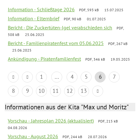
Information - Schließtage 2026
PDF, 593 kB
15.07.2025
Information - Elternbrief
PDF, 90 kB
01.07.2025
Bericht - Die Zuckertüten-Igel verabschieden sich
PDF,
508 kB
25.06.2025
Bericht - Familienpiratenfest vom 05.06.2025
PDF, 267 kB
25.06.2025
Ankündigung - Piratenfamilienfest
PDF, 346 kB
19.05.2025
1
...
4
5
6
7
8
9
10
11
12
13
Informationen aus der Kita "Max und Moritz"
Vorschau - Jahresplan 2026 (aktualisiert)
PDF, 215 kB
04.08.2026
Vorschau - August 2026
PDF, 244 kB
28.07.2026