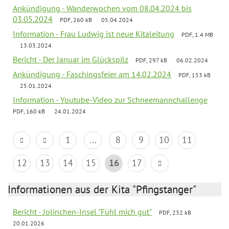
Ankündigung - Wanderwochen vom 08.04.2024 bis
03.05.2024
PDF, 260 kB
05.04.2024
Information - Frau Ludwig ist neue Kitaleitung
PDF, 1.4 MB
13.03.2024
Bericht - Der Januar im Glückspilz
PDF, 297 kB
06.02.2024
Ankündigung - Faschingsfeier am 14.02.2024
PDF, 153 kB
25.01.2024
Information - Youtube-Video zur Schneemannchallenge
PDF, 160 kB
24.01.2024
1
...
8
9
10
11
12
13
14
15
16
17
Informationen aus der Kita "Pfingstanger"
Bericht - Jolinchen-Insel "Fühl mich gut"
PDF, 232 kB
20.01.2026