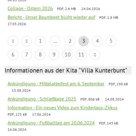
Collage - Ostern 2026
PDF, 2.6 MB
24.04.2026
Bericht - Unser Baumbeet blüht wieder auf
PDF, 1.8 MB
27.03.2026
1
...
2
3
4
5
6
7
8
9
10
11
Informationen aus der Kita "Villa Kunterbunt"
Ankündigung - Mittelalterfest am 6. September
PDF, 198 kB
15.08.2024
Ankündigung - Schließtage 2025
PDF, 806 kB
14.08.2024
Information - Ein neues Video zum Kindertags-Zirkus
PDF, 125 kB
17.06.2024
Ankündigung - Fußballtag am 20.06.2024
PDF, 143 kB
14.06.2024