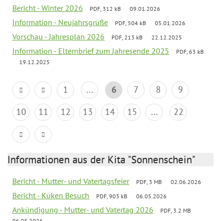
Bericht - Winter 2026
PDF, 312 kB
09.01.2026
Information - Neujahrsgrüße
PDF, 504 kB
05.01.2026
Vorschau - Jahresplan 2026
PDF, 213 kB
22.12.2025
Information - Elternbrief zum Jahresende 2025
PDF, 63 kB
19.12.2025
1
...
6
7
8
9
10
11
12
13
14
15
...
22
Informationen aus der Kita "Sonnenschein"
Bericht - Mutter- und Vatertagsfeier
PDF, 3 MB
02.06.2026
Bericht - Küken Besuch
PDF, 903 kB
06.05.2026
Ankündigung - Mutter- und Vatertag 2026
PDF, 3.2 MB
06.05.2026