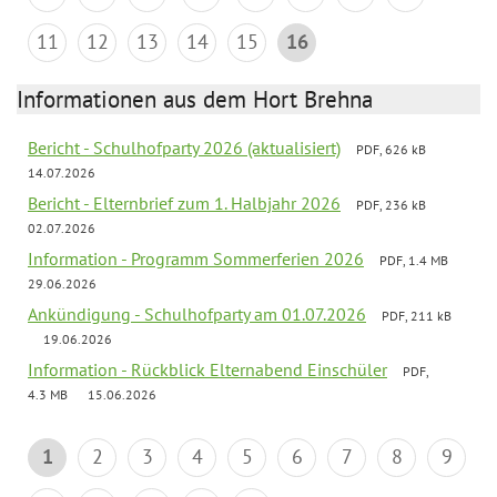
11
12
13
14
15
16
Informationen aus dem Hort Brehna
Bericht - Schulhofparty 2026 (aktualisiert)
PDF, 626 kB
14.07.2026
Bericht - Elternbrief zum 1. Halbjahr 2026
PDF, 236 kB
02.07.2026
Information - Programm Sommerferien 2026
PDF, 1.4 MB
29.06.2026
Ankündigung - Schulhofparty am 01.07.2026
PDF, 211 kB
19.06.2026
Information - Rückblick Elternabend Einschüler
PDF,
4.3 MB
15.06.2026
1
2
3
4
5
6
7
8
9