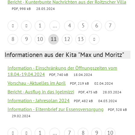
Bericht - Kunterbunte Nachrichten aus der Roitzscher Villa
PDF, 998 kB
28.05.2024
1
...
4
5
6
7
8
9
10
11
12
13
Informationen aus der Kita "Max und Moritz"
Information - Einschränkung der Öffnungszeiten vom
18.04.-19.04.2024
PDF, 740 kB
18.04.2024
Vorschau - Aktuelles im April
PDF, 219 kB
02.04.2024
Bericht - Ausflug in das Igelmizzi
PDF, 475 kB
28.03.2024
Information - Jahresplan 2024
PDF, 482 kB
04.03.2024
Information - Elternbrief zur Essensversorgung
PDF, 328 kB
29.02.2024
1
...
7
8
9
10