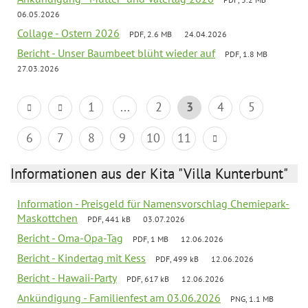
06.05.2026
Collage - Ostern 2026
PDF, 2.6 MB
24.04.2026
Bericht - Unser Baumbeet blüht wieder auf
PDF, 1.8 MB
27.03.2026
1
...
2
3
4
5
6
7
8
9
10
11
Informationen aus der Kita "Villa Kunterbunt"
Information - Preisgeld für Namensvorschlag Chemiepark-
Maskottchen
PDF, 441 kB
03.07.2026
Bericht - Oma-Opa-Tag
PDF, 1 MB
12.06.2026
Bericht - Kindertag mit Kess
PDF, 499 kB
12.06.2026
Bericht - Hawaii-Party
PDF, 617 kB
12.06.2026
Ankündigung - Familienfest am 03.06.2026
PNG, 1.1 MB