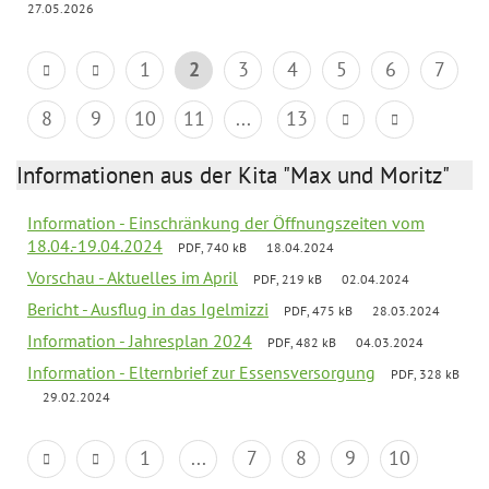
27.05.2026
1
2
3
4
5
6
7
8
9
10
11
...
13
Informationen aus der Kita "Max und Moritz"
Information - Einschränkung der Öffnungszeiten vom
18.04.-19.04.2024
PDF, 740 kB
18.04.2024
Vorschau - Aktuelles im April
PDF, 219 kB
02.04.2024
Bericht - Ausflug in das Igelmizzi
PDF, 475 kB
28.03.2024
Information - Jahresplan 2024
PDF, 482 kB
04.03.2024
Information - Elternbrief zur Essensversorgung
PDF, 328 kB
29.02.2024
1
...
7
8
9
10