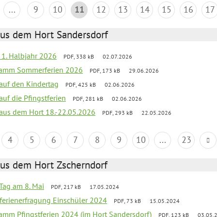
...
9
10
11
12
13
14
15
16
17
aus dem Hort Sandersdorf
f 1. Halbjahr 2026
PDF, 338 kB
02.07.2026
gramm Sommerferien 2026
PDF, 173 kB
29.06.2026
 auf den Kindertag
PDF, 425 kB
02.06.2026
auf die Pfingstferien
PDF, 281 kB
02.06.2026
k aus dem Hort 18.-22.05.2026
PDF, 293 kB
22.05.2026
4
5
6
7
8
9
10
...
23
aus dem Hort Zscherndorf
Tag am 8. Mai
PDF, 217 kB
17.05.2024
ferienerfragung Einschüler 2024
PDF, 73 kB
15.05.2024
ramm Pfingstferien 2024 (im Hort Sandersdorf)
PDF, 123 kB
03.05.