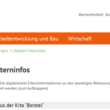
Barrierefreiheit
Ko
Stadtentwicklung und Bau
Wirtschaft
ungen
Digitale Elterninfos
lterninfos
ie digitalisierte Elterninformationen zu den jeweiligen Betreuun
iert werden (zum Aufklappen).
us der Kita "Borstel"