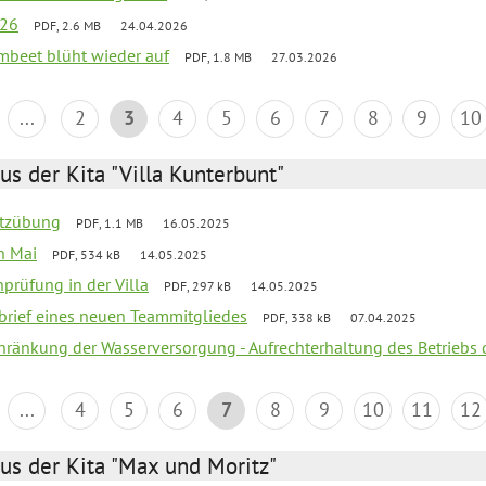
026
PDF, 2.6 MB
24.04.2026
umbeet blüht wieder auf
PDF, 1.8 MB
27.03.2026
...
2
3
4
5
6
7
8
9
10
us der Kita "Villa Kunterbunt"
utzübung
PDF, 1.1 MB
16.05.2025
en Mai
PDF, 534 kB
14.05.2025
nprüfung in der Villa
PDF, 297 kB
14.05.2025
kbrief eines neuen Teammitgliedes
PDF, 338 kB
07.04.2025
chränkung der Wasserversorgung - Aufrechterhaltung des Betriebs 
...
4
5
6
7
8
9
10
11
12
us der Kita "Max und Moritz"