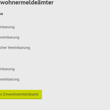
inwohnermeldeämter
hna
einbarung
ereinbarung
icher Vereinbarung
einbarung
ereinbarung
das Einwohnermeldeamt