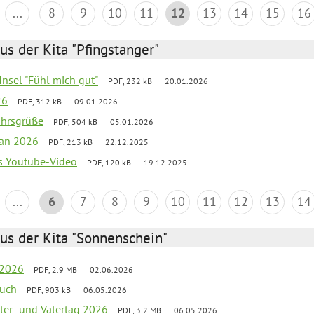
...
8
9
10
11
12
13
14
15
16
us der Kita "Pfingstanger"
-Insel "Fühl mich gut"
PDF, 232 kB
20.01.2026
26
PDF, 312 kB
09.01.2026
ahrsgrüße
PDF, 504 kB
05.01.2026
lan 2026
PDF, 213 kB
22.12.2025
s Youtube-Video
PDF, 120 kB
19.12.2025
...
6
7
8
9
10
11
12
13
14
us der Kita "Sonnenschein"
 2026
PDF, 2.9 MB
02.06.2026
such
PDF, 903 kB
06.05.2026
er- und Vatertag 2026
PDF, 3.2 MB
06.05.2026