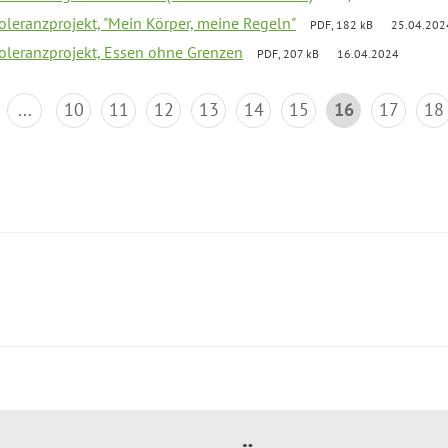
Toleranzprojekt, "Mein Körper, meine Regeln"
PDF, 182 kB
25.04.202
Toleranzprojekt, Essen ohne Grenzen
PDF, 207 kB
16.04.2024
...
10
11
12
13
14
15
16
17
18