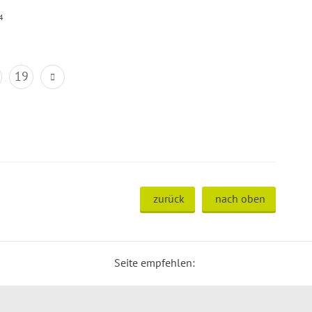
4
19
zurück
nach oben
Seite empfehlen: