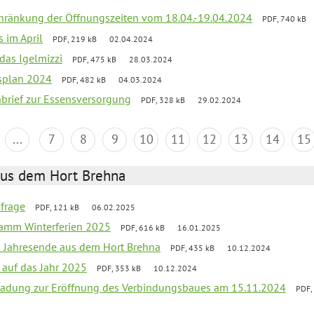
chränkung der Öffnungszeiten vom 18.04.-19.04.2024
PDF, 740 kB
s im April
PDF, 219 kB
02.04.2024
 das Igelmizzi
PDF, 475 kB
28.03.2024
esplan 2024
PDF, 482 kB
04.03.2024
nbrief zur Essensversorgung
PDF, 328 kB
29.02.2024
...
7
8
9
10
11
12
13
14
15
aus dem Hort Brehna
bfrage
PDF, 121 kB
06.02.2025
ramm Winterferien 2025
PDF, 616 kB
16.01.2025
m Jahresende aus dem Hort Brehna
PDF, 435 kB
10.12.2024
 auf das Jahr 2025
PDF, 353 kB
10.12.2024
ladung zur Eröffnung des Verbindungsbaues am 15.11.2024
PDF,