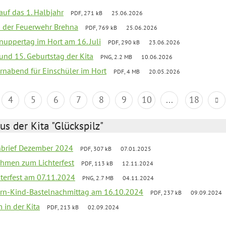
 auf das 1. Halbjahr
PDF, 271 kB
25.06.2026
ei der Feuerwehr Brehna
PDF, 769 kB
25.06.2026
uppertag im Hort am 16. Juli
PDF, 290 kB
23.06.2026
 und 15. Geburtstag der Kita
PNG, 2.2 MB
10.06.2026
rnabend für Einschüler im Hort
PDF, 4 MB
20.05.2026
4
5
6
7
8
9
10
...
18
us der Kita "Glückspilz"
rnbrief Dezember 2024
PDF, 307 kB
07.01.2025
ahmen zum Lichterfest
PDF, 113 kB
12.11.2024
terfest am 07.11.2024
PNG, 2.7 MB
04.11.2024
ern-Kind-Bastelnachmittag am 16.10.2024
PDF, 237 kB
09.09.2024
 in der Kita
PDF, 213 kB
02.09.2024