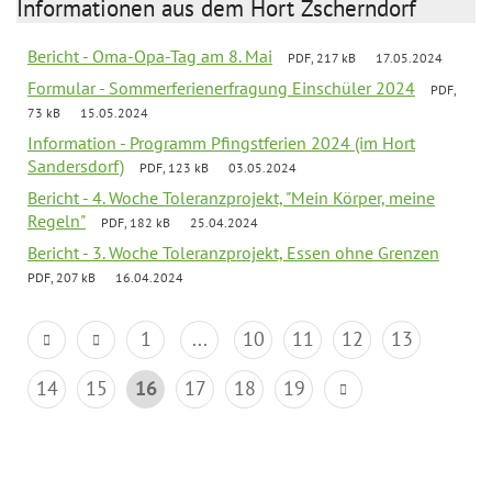
Informationen aus dem Hort Zscherndorf
Bericht - Oma-Opa-Tag am 8. Mai
PDF, 217 kB
17.05.2024
Formular - Sommerferienerfragung Einschüler 2024
PDF,
73 kB
15.05.2024
Information - Programm Pfingstferien 2024 (im Hort
Sandersdorf)
PDF, 123 kB
03.05.2024
Bericht - 4. Woche Toleranzprojekt, "Mein Körper, meine
Regeln"
PDF, 182 kB
25.04.2024
Bericht - 3. Woche Toleranzprojekt, Essen ohne Grenzen
PDF, 207 kB
16.04.2024
1
...
10
11
12
13
14
15
16
17
18
19