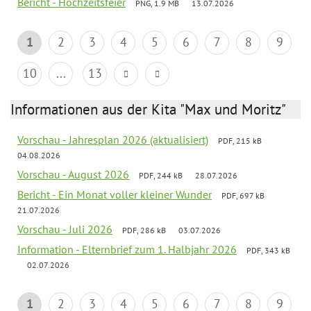
Bericht - Hochzeitsfeier
PNG, 1.9 MB
13.07.2026
1
2
3
4
5
6
7
8
9
10
...
13
Informationen aus der Kita "Max und Moritz"
Vorschau - Jahresplan 2026 (aktualisiert)
PDF, 215 kB
04.08.2026
Vorschau - August 2026
PDF, 244 kB
28.07.2026
Bericht - Ein Monat voller kleiner Wunder
PDF, 697 kB
21.07.2026
Vorschau - Juli 2026
PDF, 286 kB
03.07.2026
Information - Elternbrief zum 1. Halbjahr 2026
PDF, 343 kB
02.07.2026
1
2
3
4
5
6
7
8
9