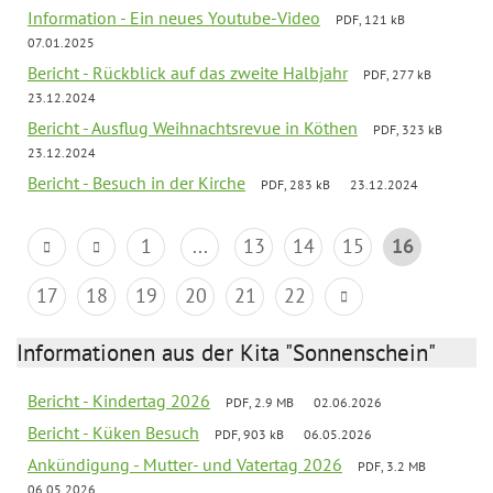
Information - Ein neues Youtube-Video
PDF, 121 kB
07.01.2025
Bericht - Rückblick auf das zweite Halbjahr
PDF, 277 kB
23.12.2024
Bericht - Ausflug Weihnachtsrevue in Köthen
PDF, 323 kB
23.12.2024
Bericht - Besuch in der Kirche
PDF, 283 kB
23.12.2024
1
...
13
14
15
16
17
18
19
20
21
22
Informationen aus der Kita "Sonnenschein"
Bericht - Kindertag 2026
PDF, 2.9 MB
02.06.2026
Bericht - Küken Besuch
PDF, 903 kB
06.05.2026
Ankündigung - Mutter- und Vatertag 2026
PDF, 3.2 MB
06.05.2026