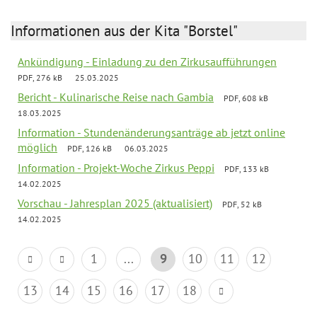
Informationen aus der Kita "Borstel"
Ankündigung - Einladung zu den Zirkusaufführungen
PDF, 276 kB
25.03.2025
Bericht - Kulinarische Reise nach Gambia
PDF, 608 kB
18.03.2025
Information - Stundenänderungsanträge ab jetzt online
möglich
PDF, 126 kB
06.03.2025
Information - Projekt-Woche Zirkus Peppi
PDF, 133 kB
14.02.2025
Vorschau - Jahresplan 2025 (aktualisiert)
PDF, 52 kB
14.02.2025
1
...
9
10
11
12
13
14
15
16
17
18