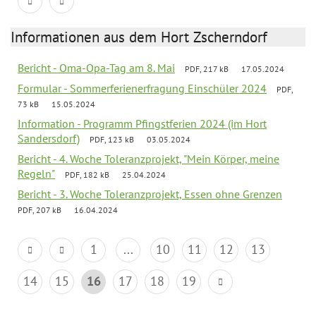
Informationen aus dem Hort Zscherndorf
Bericht - Oma-Opa-Tag am 8. Mai
PDF, 217 kB
17.05.2024
Formular - Sommerferienerfragung Einschüler 2024
PDF,
73 kB
15.05.2024
Information - Programm Pfingstferien 2024 (im Hort
Sandersdorf)
PDF, 123 kB
03.05.2024
Bericht - 4. Woche Toleranzprojekt, "Mein Körper, meine
Regeln"
PDF, 182 kB
25.04.2024
Bericht - 3. Woche Toleranzprojekt, Essen ohne Grenzen
PDF, 207 kB
16.04.2024
1
...
10
11
12
13
14
15
16
17
18
19