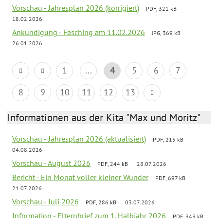
Vorschau - Jahresplan 2026 (korrigiert)
PDF, 321 kB
18.02.2026
Ankündigung - Fasching am 11.02.2026
JPG, 369 kB
26.01.2026
1
...
4
5
6
7
8
9
10
11
12
13
Informationen aus der Kita "Max und Moritz"
Vorschau - Jahresplan 2026 (aktualisiert)
PDF, 215 kB
04.08.2026
Vorschau - August 2026
PDF, 244 kB
28.07.2026
Bericht - Ein Monat voller kleiner Wunder
PDF, 697 kB
21.07.2026
Vorschau - Juli 2026
PDF, 286 kB
03.07.2026
Information - Elternbrief zum 1. Halbjahr 2026
PDF, 343 kB