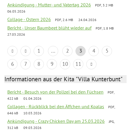
Ankündigung - Mutter- und Vatertag 2026
PDF, 3.2 MB
06.05.2026
Collage - Ostern 2026
PDF, 2.6 MB
24.04.2026
Bericht - Unser Baumbeet blüht wieder auf
PDF, 1.8 MB
27.03.2026
1
...
2
3
4
5
6
7
8
9
10
11
Informationen aus der Kita "Villa Kunterbunt"
Bericht - Besuch von der Polizei bei den Füchsen
PDF,
422 kB
01.04.2026
Collagen - Rückblick bei den Äffchen und Koalas
PDF,
646 kB
10.03.2026
Ankündigung - Crazy Chicken Day am 25.03.2026
JPG,
312 kB
09.03.2026