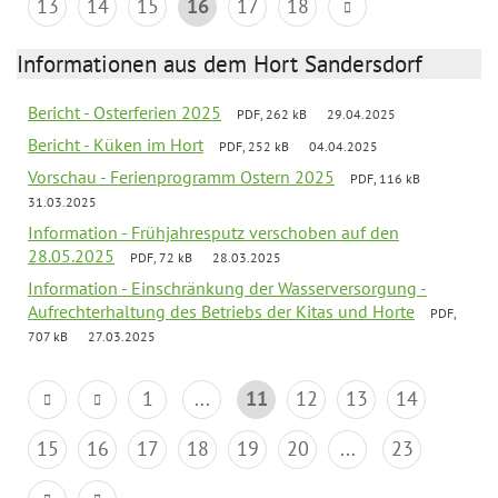
13
14
15
16
17
18
Informationen aus dem Hort Sandersdorf
Bericht - Osterferien 2025
PDF, 262 kB
29.04.2025
Bericht - Küken im Hort
PDF, 252 kB
04.04.2025
Vorschau - Ferienprogramm Ostern 2025
PDF, 116 kB
31.03.2025
Information - Frühjahresputz verschoben auf den
28.05.2025
PDF, 72 kB
28.03.2025
Information - Einschränkung der Wasserversorgung -
Aufrechterhaltung des Betriebs der Kitas und Horte
PDF,
707 kB
27.03.2025
1
...
11
12
13
14
15
16
17
18
19
20
...
23