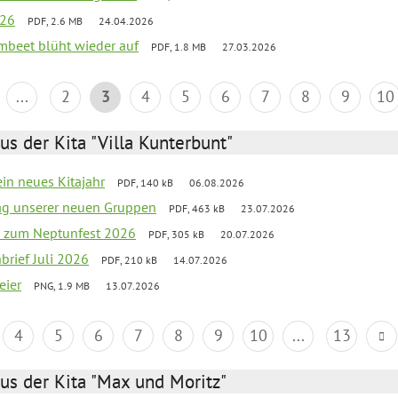
026
PDF, 2.6 MB
24.04.2026
umbeet blüht wieder auf
PDF, 1.8 MB
27.03.2026
...
2
3
4
5
6
7
8
9
10
us der Kita "Villa Kunterbunt"
ein neues Kitajahr
PDF, 140 kB
06.08.2026
tag unserer neuen Gruppen
PDF, 463 kB
23.07.2026
o zum Neptunfest 2026
PDF, 305 kB
20.07.2026
nbrief Juli 2026
PDF, 210 kB
14.07.2026
eier
PNG, 1.9 MB
13.07.2026
4
5
6
7
8
9
10
...
13
us der Kita "Max und Moritz"