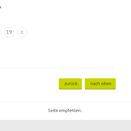
4
19
zurück
nach oben
Seite empfehlen: