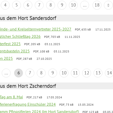
4
5
6
7
8
9
10
...
18
aus dem Hort Sandersdorf
inde- und Kreiselternvertreter 2025-2027
PDF, 635 kB
17.11.2025
tzlicher Schließtag 2026
PDF, 703 kB
11.11.2025
terfest 2025
PDF, 205 kB
03.11.2025
entsbasteln 2025
PDF, 108 kB
03.11.2025
ien 2025
PDF, 287 kB
27.10.2025
...
6
7
8
9
10
11
12
13
14
aus dem Hort Zscherndorf
Tag am 8. Mai
PDF, 217 kB
17.05.2024
ferienerfragung Einschüler 2024
PDF, 73 kB
15.05.2024
ramm Pfingstferien 2024 (im Hort Sandersdorf)
PDF, 123 kB
03.05.