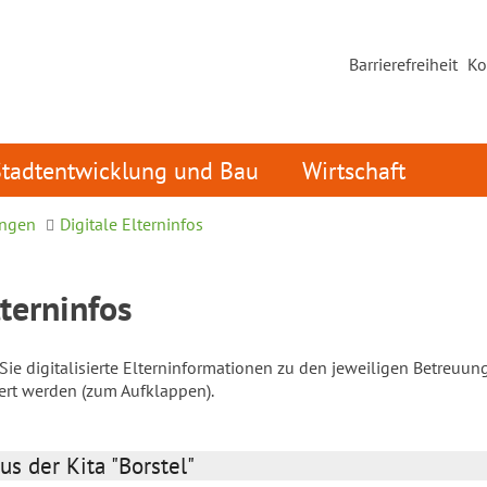
Barrierefreiheit
Ko
Stadtentwicklung und Bau
Wirtschaft
ungen
Digitale Elterninfos
lterninfos
ie digitalisierte Elterninformationen zu den jeweiligen Betreuun
iert werden (zum Aufklappen).
us der Kita "Borstel"