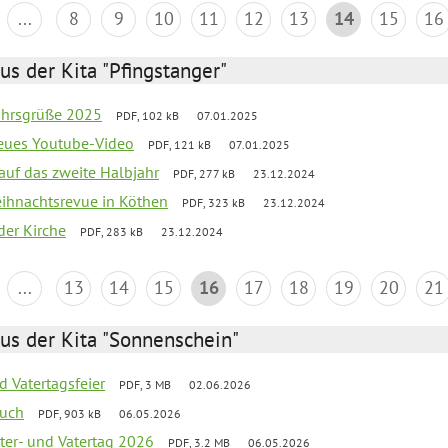
...
8
9
10
11
12
13
14
15
16
us der Kita "Pfingstanger"
ahrsgrüße 2025
PDF, 102 kB
07.01.2025
neues Youtube-Video
PDF, 121 kB
07.01.2025
 auf das zweite Halbjahr
PDF, 277 kB
23.12.2024
Weihnachtsrevue in Köthen
PDF, 323 kB
23.12.2024
der Kirche
PDF, 283 kB
23.12.2024
...
13
14
15
16
17
18
19
20
21
us der Kita "Sonnenschein"
d Vatertagsfeier
PDF, 3 MB
02.06.2026
such
PDF, 903 kB
06.05.2026
er- und Vatertag 2026
PDF, 3.2 MB
06.05.2026