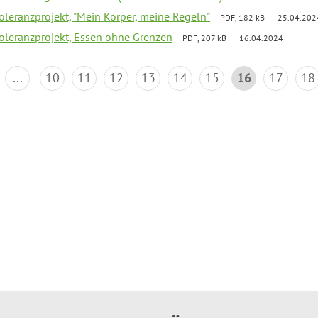
Toleranzprojekt, "Mein Körper, meine Regeln"
PDF, 182 kB
25.04.202
Toleranzprojekt, Essen ohne Grenzen
PDF, 207 kB
16.04.2024
...
10
11
12
13
14
15
16
17
18