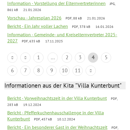
Information - Vorstellung der Elternvertreterinnen
JPG,
861 kB
21.01.2026
Vorschau - Jahresplan 2026
PDF, 88 kB
21.01.2026
Bericht - Ein Jahr voller Lachen
PDF, 378 kB
16.01.2026
Information - Gemeinde- und Kreiselternvertreter 2025-
2027
PDF, 635 kB
17.11.2025
1
...
2
3
4
5
6
7
8
9
10
11
Informationen aus der Kita "Villa Kunterbunt"
Bericht - Vorweihnachtszeit in der Villa Kunterbunt
PDF,
283 kB
19.12.2024
Bericht - Pfefferkuchenhauschallenge in der Villa
Kunterbunt
PDF, 457 kB
10.12.2024
Bericht - Ein besonderer Gast in der Weihnachtszeit
PDF,