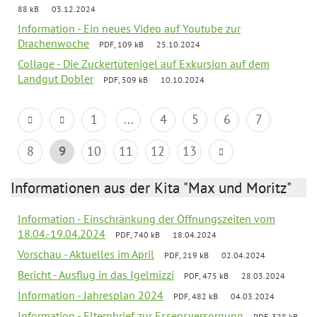
88 kB
03.12.2024
Information - Ein neues Video auf Youtube zur
Drachenwoche
PDF, 109 kB
25.10.2024
Collage - Die Zuckertütenigel auf Exkursion auf dem
Landgut Dobler
PDF, 509 kB
10.10.2024
1
...
4
5
6
7
8
9
10
11
12
13
Informationen aus der Kita "Max und Moritz"
Information - Einschränkung der Öffnungszeiten vom
18.04.-19.04.2024
PDF, 740 kB
18.04.2024
Vorschau - Aktuelles im April
PDF, 219 kB
02.04.2024
Bericht - Ausflug in das Igelmizzi
PDF, 475 kB
28.03.2024
Information - Jahresplan 2024
PDF, 482 kB
04.03.2024
Information - Elternbrief zur Essensversorgung
PDF, 328 kB