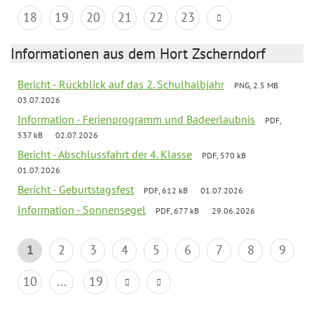
18
19
20
21
22
23
Informationen aus dem Hort Zscherndorf
Bericht - Rückblick auf das 2. Schulhalbjahr
PNG, 2.5 MB
03.07.2026
Information - Ferienprogramm und Badeerlaubnis
PDF,
537 kB
02.07.2026
Bericht - Abschlussfahrt der 4. Klasse
PDF, 570 kB
01.07.2026
Bericht - Geburtstagsfest
PDF, 612 kB
01.07.2026
Information - Sonnensegel
PDF, 677 kB
29.06.2026
1
2
3
4
5
6
7
8
9
10
...
19