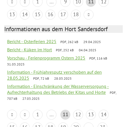
1
...
9
10
11
12
13
14
15
16
17
18
Informationen aus dem Hort Sandersdorf
Bericht - Osterferien 2025
PDF, 262 kB
29.04.2025
Bericht - Küken im Hort
PDF, 252 kB
04.04.2025
Vorschau - Ferienprogramm Ostern 2025
PDF, 116 kB
31.03.2025
Information - Frühjahresputz verschoben auf den
28.05.2025
PDF, 72 kB
28.03.2025
Information - Einschränkung der Wasserversorgung -
Aufrechterhaltung des Betriebs der Kitas und Horte
PDF,
707 kB
27.03.2025
1
...
11
12
13
14