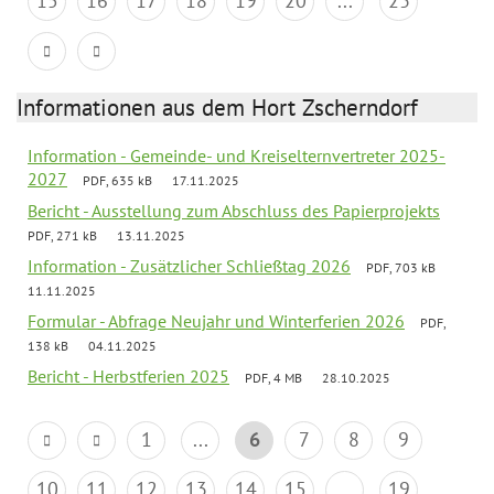
15
16
17
18
19
20
...
23
Informationen aus dem Hort Zscherndorf
Information - Gemeinde- und Kreiselternvertreter 2025-
2027
PDF, 635 kB
17.11.2025
Bericht - Ausstellung zum Abschluss des Papierprojekts
PDF, 271 kB
13.11.2025
Information - Zusätzlicher Schließtag 2026
PDF, 703 kB
11.11.2025
Formular - Abfrage Neujahr und Winterferien 2026
PDF,
138 kB
04.11.2025
Bericht - Herbstferien 2025
PDF, 4 MB
28.10.2025
1
...
6
7
8
9
10
11
12
13
14
15
...
19