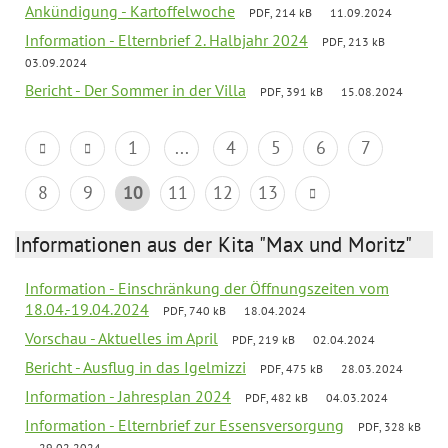
Ankündigung - Kartoffelwoche
PDF, 214 kB
11.09.2024
Information - Elternbrief 2. Halbjahr 2024
PDF, 213 kB
03.09.2024
Bericht - Der Sommer in der Villa
PDF, 391 kB
15.08.2024
1
...
4
5
6
7
8
9
10
11
12
13
Informationen aus der Kita "Max und Moritz"
Information - Einschränkung der Öffnungszeiten vom
18.04.-19.04.2024
PDF, 740 kB
18.04.2024
Vorschau - Aktuelles im April
PDF, 219 kB
02.04.2024
Bericht - Ausflug in das Igelmizzi
PDF, 475 kB
28.03.2024
Information - Jahresplan 2024
PDF, 482 kB
04.03.2024
Information - Elternbrief zur Essensversorgung
PDF, 328 kB
29.02.2024