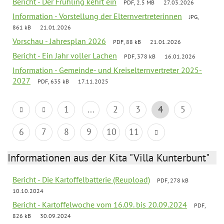
Bericht - Der Frühling kehrt ein
PDF, 2.5 MB
27.03.2026
Information - Vorstellung der Elternvertreterinnen
JPG,
861 kB
21.01.2026
Vorschau - Jahresplan 2026
PDF, 88 kB
21.01.2026
Bericht - Ein Jahr voller Lachen
PDF, 378 kB
16.01.2026
Information - Gemeinde- und Kreiselternvertreter 2025-
2027
PDF, 635 kB
17.11.2025
1
...
2
3
4
5
6
7
8
9
10
11
Informationen aus der Kita "Villa Kunterbunt"
Bericht - Die Kartoffelbatterie (Reupload)
PDF, 278 kB
10.10.2024
Bericht - Kartoffelwoche vom 16.09. bis 20.09.2024
PDF,
826 kB
30.09.2024