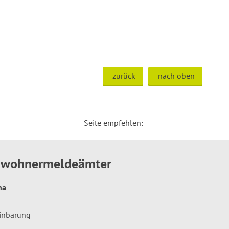
zurück
nach oben
Seite empfehlen:
inwohnermeldeämter
hna
einbarung