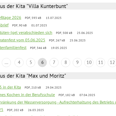
us der Kita "Villa Kunterbunt"
ießtage 2026
PDF, 593 kB
15.07.2025
brief
PDF, 90 kB
01.07.2025
rtüten-Igel verabschieden sich
PDF, 508 kB
25.06.2025
piratenfest vom 05.06.2025
PDF, 267 kB
25.06.2025
tenfamilienfest
PDF, 346 kB
19.05.2025
...
4
5
6
7
8
9
10
11
12
us der Kita "Max und Moritz"
 in der Kita
PDF, 210 kB
29.04.2025
mes Kochen in der Berufsschule
PDF, 182 kB
07.04.2025
chränkung der Wasserversorgung - Aufrechterhaltung des Betriebs 
25
PDF, 202 kB
26.03.2025