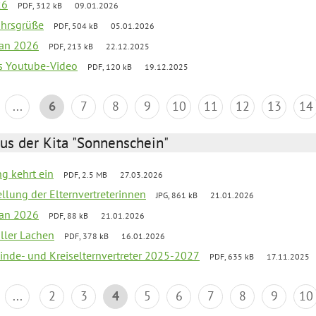
26
PDF, 312 kB
09.01.2026
ahrsgrüße
PDF, 504 kB
05.01.2026
lan 2026
PDF, 213 kB
22.12.2025
s Youtube-Video
PDF, 120 kB
19.12.2025
...
6
7
8
9
10
11
12
13
14
us der Kita "Sonnenschein"
ng kehrt ein
PDF, 2.5 MB
27.03.2026
ellung der Elternvertreterinnen
JPG, 861 kB
21.01.2026
lan 2026
PDF, 88 kB
21.01.2026
oller Lachen
PDF, 378 kB
16.01.2026
inde- und Kreiselternvertreter 2025-2027
PDF, 635 kB
17.11.2025
...
2
3
4
5
6
7
8
9
10