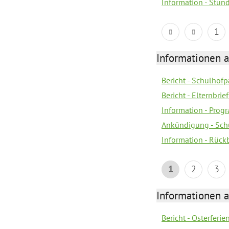
Information - Stun
1
Informationen 
Bericht - Schulhofpa
Bericht - Elternbri
Information - Pro
Ankündigung - Sch
Information - Rück
1
2
3
Informationen 
Bericht - Osterferi