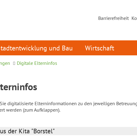
Barrierefreiheit
Ko
Stadtentwicklung und Bau
Wirtschaft
ungen
Digitale Elterninfos
lterninfos
ie digitalisierte Elterninformationen zu den jeweiligen Betreuun
iert werden (zum Aufklappen).
us der Kita "Borstel"