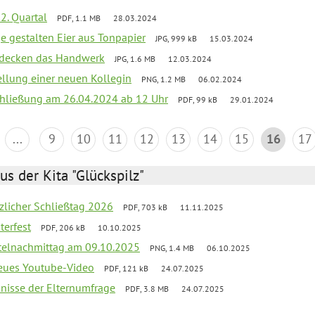
2. Quartal
PDF, 1.1 MB
28.03.2024
e gestalten Eier aus Tonpapier
JPG, 999 kB
15.03.2024
ntdecken das Handwerk
JPG, 1.6 MB
12.03.2024
ellung einer neuen Kollegin
PNG, 1.2 MB
06.02.2024
schließung am 26.04.2024 ab 12 Uhr
PDF, 99 kB
29.01.2024
...
9
10
11
12
13
14
15
16
17
us der Kita "Glückspilz"
tzlicher Schließtag 2026
PDF, 703 kB
11.11.2025
terfest
PDF, 206 kB
10.10.2025
telnachmittag am 09.10.2025
PNG, 1.4 MB
06.10.2025
neues Youtube-Video
PDF, 121 kB
24.07.2025
bnisse der Elternumfrage
PDF, 3.8 MB
24.07.2025