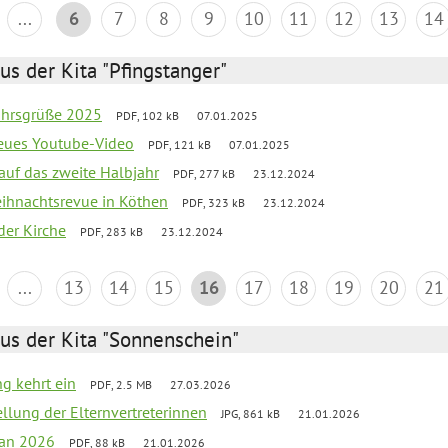
...
6
7
8
9
10
11
12
13
14
us der Kita "Pfingstanger"
ahrsgrüße 2025
PDF, 102 kB
07.01.2025
neues Youtube-Video
PDF, 121 kB
07.01.2025
 auf das zweite Halbjahr
PDF, 277 kB
23.12.2024
Weihnachtsrevue in Köthen
PDF, 323 kB
23.12.2024
der Kirche
PDF, 283 kB
23.12.2024
...
13
14
15
16
17
18
19
20
21
us der Kita "Sonnenschein"
ng kehrt ein
PDF, 2.5 MB
27.03.2026
ellung der Elternvertreterinnen
JPG, 861 kB
21.01.2026
lan 2026
PDF, 88 kB
21.01.2026