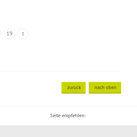
19
zurück
nach oben
Seite empfehlen: