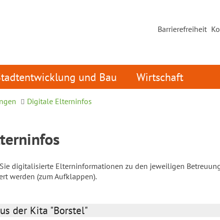
Barrierefreiheit
Ko
Stadtentwicklung und Bau
Wirtschaft
ungen
Digitale Elterninfos
lterninfos
ie digitalisierte Elterninformationen zu den jeweiligen Betreuun
iert werden (zum Aufklappen).
us der Kita "Borstel"