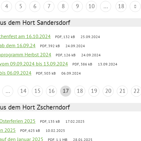
4
5
6
7
8
9
10
...
18
aus dem Hort Sandersdorf
chenfest am 16.10.2024
PDF, 132 kB
25.09.2024
k ab dem 16.09.24
PDF, 392 kB
24.09.2024
ienprogramm Herbst 2024
PDF, 126 kB
24.09.2024
k vom 09.09.2024 bis 13.09.2024
PDF, 386 kB
13.09.2024
 bis 06.09.2024
PDF, 503 kB
06.09.2024
...
14
15
16
17
18
19
20
21
22
aus dem Hort Zscherndorf
 Osterferien 2025
PDF, 135 kB
17.02.2025
ien 2025
PDF, 625 kB
10.02.2025
 auf den Januar 2025
PDF, 1.1 MB
28.01.2025