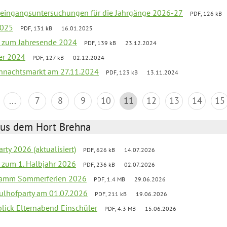
uleingangsuntersuchungen für die Jahrgänge 2026-27
PDF, 126 kB
2025
PDF, 131 kB
16.01.2025
ef zum Jahresende 2024
PDF, 139 kB
23.12.2024
er 2024
PDF, 127 kB
02.12.2024
hnachtsmarkt am 27.11.2024
PDF, 123 kB
13.11.2024
...
7
8
9
10
11
12
13
14
15
aus dem Hort Brehna
rty 2026 (aktualisiert)
PDF, 626 kB
14.07.2026
ef zum 1. Halbjahr 2026
PDF, 236 kB
02.07.2026
gramm Sommerferien 2026
PDF, 1.4 MB
29.06.2026
ulhofparty am 01.07.2026
PDF, 211 kB
19.06.2026
blick Elternabend Einschüler
PDF, 4.3 MB
15.06.2026