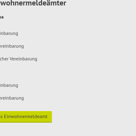
inwohnermeldeämter
hna
einbarung
ereinbarung
icher Vereinbarung
einbarung
ereinbarung
das Einwohnermeldeamt