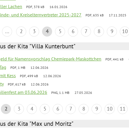
oller Lachen
PDF, 378 kB
16.01.2026
inde- und Kreiselternvertreter 2025-2027
PDF, 635 kB
17.11.2025
...
2
3
4
5
6
7
8
9
10
us der Kita "Villa Kunterbunt"
sgeld für Namensvorschlag Chemiepark-Maskottchen
PDF, 441 kB
Tag
PDF, 1 MB
12.06.2026
 mit Kess
PDF, 499 kB
12.06.2026
ty
PDF, 617 kB
12.06.2026
ilienfest am 03.06.2026
PNG, 1.1 MB
27.05.2026
2
3
4
5
6
7
8
9
10
11
us der Kita "Max und Moritz"