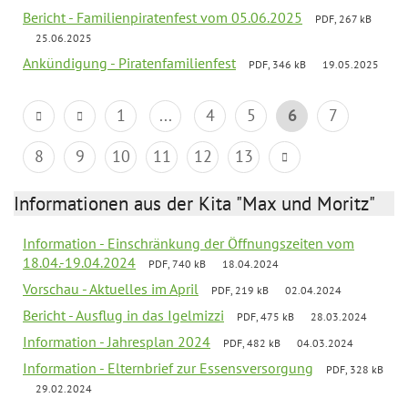
Bericht - Familienpiratenfest vom 05.06.2025
PDF, 267 kB
25.06.2025
Ankündigung - Piratenfamilienfest
PDF, 346 kB
19.05.2025
1
...
4
5
6
7
8
9
10
11
12
13
Informationen aus der Kita "Max und Moritz"
Information - Einschränkung der Öffnungszeiten vom
18.04.-19.04.2024
PDF, 740 kB
18.04.2024
Vorschau - Aktuelles im April
PDF, 219 kB
02.04.2024
Bericht - Ausflug in das Igelmizzi
PDF, 475 kB
28.03.2024
Information - Jahresplan 2024
PDF, 482 kB
04.03.2024
Information - Elternbrief zur Essensversorgung
PDF, 328 kB
29.02.2024