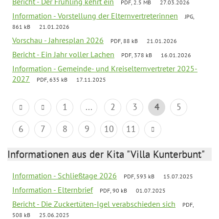
Bericht - Der Frühling kehrt ein
PDF, 2.5 MB
27.03.2026
Information - Vorstellung der Elternvertreterinnen
JPG,
861 kB
21.01.2026
Vorschau - Jahresplan 2026
PDF, 88 kB
21.01.2026
Bericht - Ein Jahr voller Lachen
PDF, 378 kB
16.01.2026
Information - Gemeinde- und Kreiselternvertreter 2025-
2027
PDF, 635 kB
17.11.2025
1
...
2
3
4
5
6
7
8
9
10
11
Informationen aus der Kita "Villa Kunterbunt"
Information - Schließtage 2026
PDF, 593 kB
15.07.2025
Information - Elternbrief
PDF, 90 kB
01.07.2025
Bericht - Die Zuckertüten-Igel verabschieden sich
PDF,
508 kB
25.06.2025