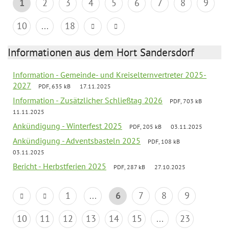
1
2
3
4
5
6
7
8
9
10
...
18
Informationen aus dem Hort Sandersdorf
Information - Gemeinde- und Kreiselternvertreter 2025-
2027
PDF, 635 kB
17.11.2025
Information - Zusätzlicher Schließtag 2026
PDF, 703 kB
11.11.2025
Ankündigung - Winterfest 2025
PDF, 205 kB
03.11.2025
Ankündigung - Adventsbasteln 2025
PDF, 108 kB
03.11.2025
Bericht - Herbstferien 2025
PDF, 287 kB
27.10.2025
1
...
6
7
8
9
10
11
12
13
14
15
...
23