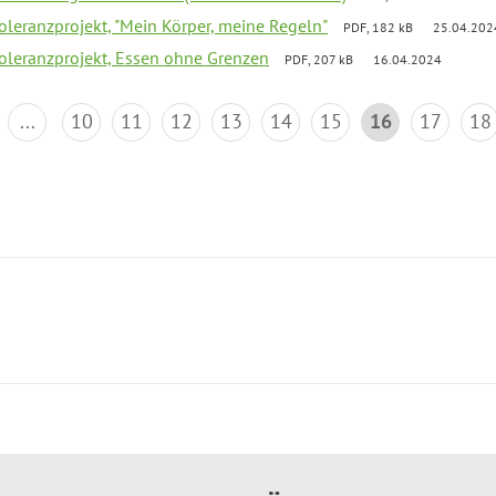
Toleranzprojekt, "Mein Körper, meine Regeln"
PDF, 182 kB
25.04.202
Toleranzprojekt, Essen ohne Grenzen
PDF, 207 kB
16.04.2024
...
10
11
12
13
14
15
16
17
18