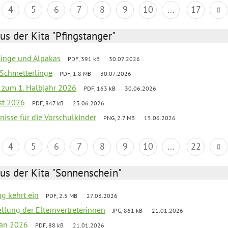
4
5
6
7
8
9
10
...
17
us der Kita "Pfingstanger"
rlinge und Alpakas
PDF, 391 kB
30.07.2026
 Schmetterlinge
PDF, 1.8 MB
30.07.2026
ef zum 1. Halbjahr 2026
PDF, 163 kB
30.06.2026
st 2026
PDF, 847 kB
23.06.2026
bnisse für die Vorschulkinder
PNG, 2.7 MB
15.06.2026
4
5
6
7
8
9
10
...
22
us der Kita "Sonnenschein"
ng kehrt ein
PDF, 2.5 MB
27.03.2026
ellung der Elternvertreterinnen
JPG, 861 kB
21.01.2026
lan 2026
PDF, 88 kB
21.01.2026