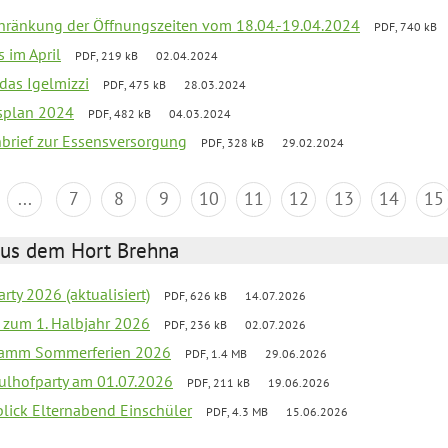
chränkung der Öffnungszeiten vom 18.04.-19.04.2024
PDF, 740 kB
s im April
PDF, 219 kB
02.04.2024
 das Igelmizzi
PDF, 475 kB
28.03.2024
esplan 2024
PDF, 482 kB
04.03.2024
nbrief zur Essensversorgung
PDF, 328 kB
29.02.2024
...
7
8
9
10
11
12
13
14
15
aus dem Hort Brehna
rty 2026 (aktualisiert)
PDF, 626 kB
14.07.2026
ef zum 1. Halbjahr 2026
PDF, 236 kB
02.07.2026
gramm Sommerferien 2026
PDF, 1.4 MB
29.06.2026
ulhofparty am 01.07.2026
PDF, 211 kB
19.06.2026
blick Elternabend Einschüler
PDF, 4.3 MB
15.06.2026