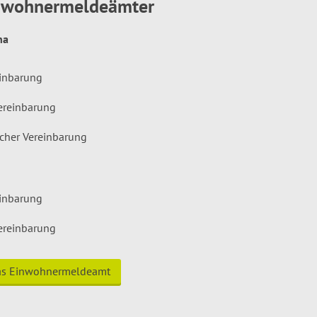
inwohnermeldeämter
hna
einbarung
ereinbarung
icher Vereinbarung
einbarung
ereinbarung
das Einwohnermeldeamt