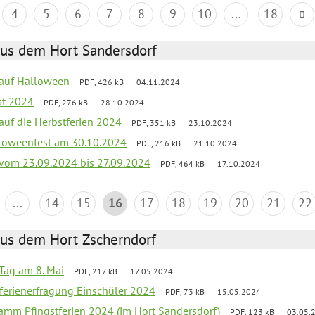
4
5
6
7
8
9
10
...
18
aus dem Hort Sandersdorf
k auf Halloween
PDF, 426 kB
04.11.2024
st 2024
PDF, 276 kB
28.10.2024
 auf die Herbstferien 2024
PDF, 351 kB
23.10.2024
loweenfest am 30.10.2024
PDF, 216 kB
21.10.2024
k vom 23.09.2024 bis 27.09.2024
PDF, 464 kB
17.10.2024
...
14
15
16
17
18
19
20
21
22
aus dem Hort Zscherndorf
Tag am 8. Mai
PDF, 217 kB
17.05.2024
ferienerfragung Einschüler 2024
PDF, 73 kB
15.05.2024
ramm Pfingstferien 2024 (im Hort Sandersdorf)
PDF, 123 kB
03.05.