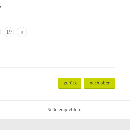
4
19
zurück
nach oben
Seite empfehlen: