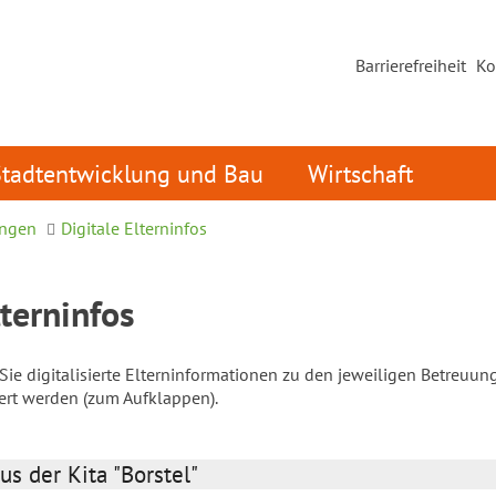
Barrierefreiheit
Ko
Stadtentwicklung und Bau
Wirtschaft
ungen
Digitale Elterninfos
lterninfos
ie digitalisierte Elterninformationen zu den jeweiligen Betreuun
iert werden (zum Aufklappen).
us der Kita "Borstel"