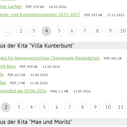
oller Lachen
PDF, 378 kB
16.01.2026
inde- und Kreiselternvertreter 2025-2027
PDF, 635 kB
17.11.2025
...
2
3
4
5
6
7
8
9
10
us der Kita "Villa Kunterbunt"
sgeld für Namensvorschlag Chemiepark-Maskottchen
PDF, 441 kB
 mit Kess
PDF, 499 kB
12.06.2026
ty
PDF, 617 kB
12.06.2026
Tag
PDF, 1 MB
12.06.2026
ilienfest am 03.06.2026
PNG, 1.1 MB
27.05.2026
2
3
4
5
6
7
8
9
10
11
us der Kita "Max und Moritz"