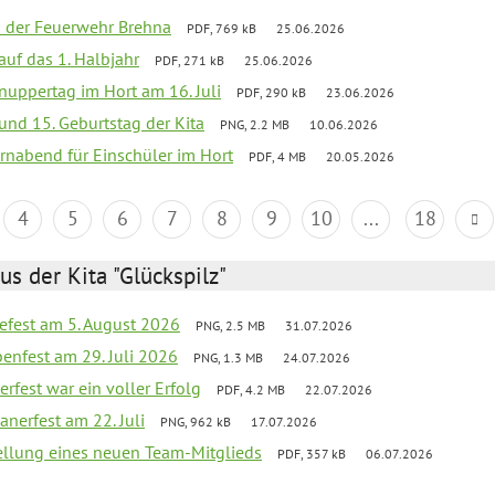
ei der Feuerwehr Brehna
PDF, 769 kB
25.06.2026
 auf das 1. Halbjahr
PDF, 271 kB
25.06.2026
uppertag im Hort am 16. Juli
PDF, 290 kB
23.06.2026
 und 15. Geburtstag der Kita
PNG, 2.2 MB
10.06.2026
rnabend für Einschüler im Hort
PDF, 4 MB
20.05.2026
4
5
6
7
8
9
10
...
18
us der Kita "Glückspilz"
efest am 5. August 2026
PNG, 2.5 MB
31.07.2026
enfest am 29. Juli 2026
PNG, 1.3 MB
24.07.2026
erfest war ein voller Erfolg
PDF, 4.2 MB
22.07.2026
nerfest am 22. Juli
PNG, 962 kB
17.07.2026
tellung eines neuen Team-Mitglieds
PDF, 357 kB
06.07.2026