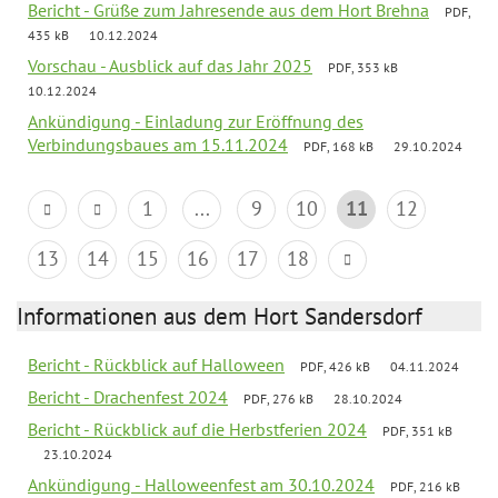
Bericht - Grüße zum Jahresende aus dem Hort Brehna
PDF,
435 kB
10.12.2024
Vorschau - Ausblick auf das Jahr 2025
PDF, 353 kB
10.12.2024
Ankündigung - Einladung zur Eröffnung des
Verbindungsbaues am 15.11.2024
PDF, 168 kB
29.10.2024
1
...
9
10
11
12
13
14
15
16
17
18
Informationen aus dem Hort Sandersdorf
Bericht - Rückblick auf Halloween
PDF, 426 kB
04.11.2024
Bericht - Drachenfest 2024
PDF, 276 kB
28.10.2024
Bericht - Rückblick auf die Herbstferien 2024
PDF, 351 kB
23.10.2024
Ankündigung - Halloweenfest am 30.10.2024
PDF, 216 kB