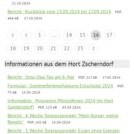
21.10.2024
Bericht - Rückblick vom 23.09.2024 bis 27.09.2024
PDF,
464 kB
17.10.2024
1
...
14
15
16
17
18
19
20
21
22
23
Informationen aus dem Hort Zscherndorf
Bericht - Oma-Opa-Tag am 8. Mai
PDF, 217 kB
17.05.2024
Formular - Sommerferienerfragung Einschüler 2024
PDF,
73 kB
15.05.2024
Information - Programm Pfingstferien 2024 (im Hort
Sandersdorf)
PDF, 123 kB
03.05.2024
Bericht - 4. Woche Toleranzprojekt, "Mein Körper, meine
Regeln"
PDF, 182 kB
25.04.2024
Bericht - 3. Woche Toleranzprojekt, Essen ohne Grenzen