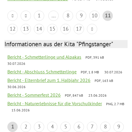
1
...
8
9
10
11
12
13
14
15
16
17
Informationen aus der Kita "Pfingstanger"
Bericht - Schmetterlinge und Alpakas
PDF, 391 kB
30.07.2026
Bericht - Abschluss Schmetterlinge
PDF, 1.8 MB
30.07.2026
Bericht - Elternbrief zum 1. Halbjahr 2026
PDF, 163 kB
30.06.2026
Bericht - Sommerfest 2026
PDF, 847 kB
23.06.2026
Bericht - Naturerlebnisse für die Vorschulkinder
PNG, 2.7 MB
15.06.2026
1
2
3
4
5
6
7
8
9