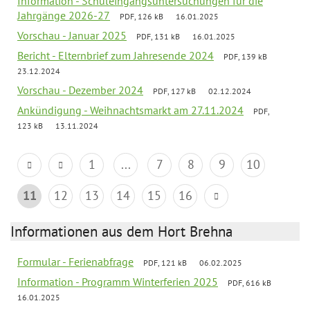
Information - Schuleingangsuntersuchungen für die
Jahrgänge 2026-27
PDF, 126 kB
16.01.2025
Vorschau - Januar 2025
PDF, 131 kB
16.01.2025
Bericht - Elternbrief zum Jahresende 2024
PDF, 139 kB
23.12.2024
Vorschau - Dezember 2024
PDF, 127 kB
02.12.2024
Ankündigung - Weihnachtsmarkt am 27.11.2024
PDF,
123 kB
13.11.2024
1
...
7
8
9
10
11
12
13
14
15
16
Informationen aus dem Hort Brehna
Formular - Ferienabfrage
PDF, 121 kB
06.02.2025
Information - Programm Winterferien 2025
PDF, 616 kB
16.01.2025