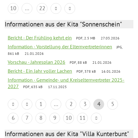
10
...
22
Informationen aus der Kita "Sonnenschein"
Bericht - Der Frühling kehrt ein
PDF, 2.5 MB
27.03.2026
Information - Vorstellung der Elternvertreterinnen
JPG,
861 kB
21.01.2026
Vorschau - Jahresplan 2026
PDF, 88 kB
21.01.2026
Bericht - Ein Jahr voller Lachen
PDF, 378 kB
16.01.2026
Information - Gemeinde- und Kreiselternvertreter 2025-
2027
PDF, 635 kB
17.11.2025
1
...
2
3
4
5
6
7
8
9
10
11
Informationen aus der Kita "Villa Kunterbunt"