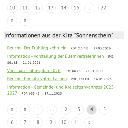
10
11
12
13
14
15
...
22
Informationen aus der Kita "Sonnenschein"
Bericht - Der Frühling kehrt ein
PDF, 2.5 MB
27.03.2026
Information - Vorstellung der Elternvertreterinnen
JPG,
861 kB
21.01.2026
Vorschau - Jahresplan 2026
PDF, 88 kB
21.01.2026
Bericht - Ein Jahr voller Lachen
PDF, 378 kB
16.01.2026
Information - Gemeinde- und Kreiselternvertreter 2025-
2027
PDF, 635 kB
17.11.2025
1
...
2
3
4
5
6
7
8
9
10
11