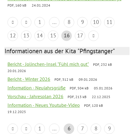
PDF, 160 kB
24.01.2024
1
...
8
9
10
11
12
13
14
15
16
17
Informationen aus der Kita "Pfingstanger"
Bericht - Jolinchen-Insel "Fühl mich gut"
PDF, 232 kB
20.01.2026
Bericht - Winter 2026
PDF, 312 kB
09.01.2026
Information - Neujahrsgrüße
PDF, 504 kB
05.01.2026
Vorschau - Jahresplan 2026
PDF, 213 kB
22.12.2025
Information - Neues Youtube-Video
PDF, 120 kB
19.12.2025
1
...
6
7
8
9