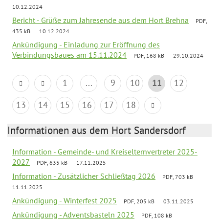
10.12.2024
Bericht - Grüße zum Jahresende aus dem Hort Brehna
PDF,
435 kB
10.12.2024
Ankündigung - Einladung zur Eröffnung des
Verbindungsbaues am 15.11.2024
PDF, 168 kB
29.10.2024
1
...
9
10
11
12
13
14
15
16
17
18
Informationen aus dem Hort Sandersdorf
Information - Gemeinde- und Kreiselternvertreter 2025-
2027
PDF, 635 kB
17.11.2025
Information - Zusätzlicher Schließtag 2026
PDF, 703 kB
11.11.2025
Ankündigung - Winterfest 2025
PDF, 205 kB
03.11.2025
Ankündigung - Adventsbasteln 2025
PDF, 108 kB