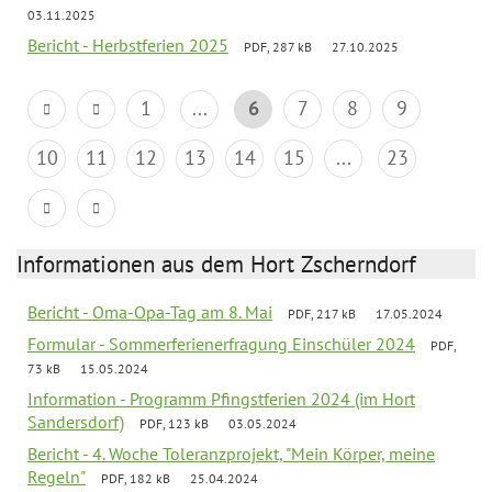
03.11.2025
Bericht - Herbstferien 2025
PDF, 287 kB
27.10.2025
1
...
6
7
8
9
10
11
12
13
14
15
...
23
Informationen aus dem Hort Zscherndorf
Bericht - Oma-Opa-Tag am 8. Mai
PDF, 217 kB
17.05.2024
Formular - Sommerferienerfragung Einschüler 2024
PDF,
73 kB
15.05.2024
Information - Programm Pfingstferien 2024 (im Hort
Sandersdorf)
PDF, 123 kB
03.05.2024
Bericht - 4. Woche Toleranzprojekt, "Mein Körper, meine
Regeln"
PDF, 182 kB
25.04.2024