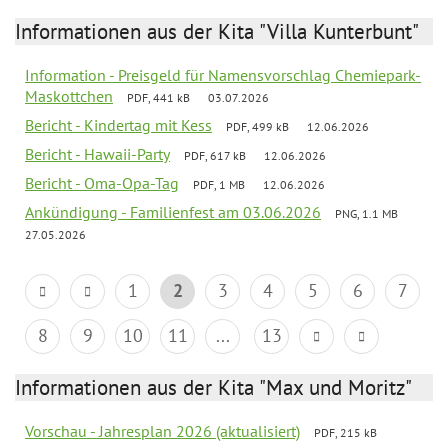
Informationen aus der Kita "Villa Kunterbunt"
Information - Preisgeld für Namensvorschlag Chemiepark-
Maskottchen
PDF, 441 kB
03.07.2026
Bericht - Kindertag mit Kess
PDF, 499 kB
12.06.2026
Bericht - Hawaii-Party
PDF, 617 kB
12.06.2026
Bericht - Oma-Opa-Tag
PDF, 1 MB
12.06.2026
Ankündigung - Familienfest am 03.06.2026
PNG, 1.1 MB
27.05.2026
1
2
3
4
5
6
7
8
9
10
11
...
13
Informationen aus der Kita "Max und Moritz"
Vorschau - Jahresplan 2026 (aktualisiert)
PDF, 215 kB