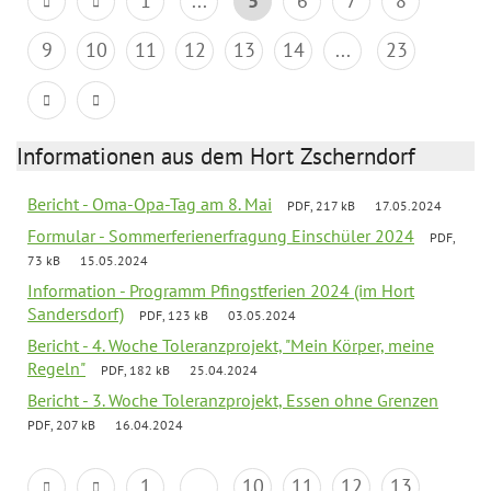
1
...
5
6
7
8
9
10
11
12
13
14
...
23
Informationen aus dem Hort Zscherndorf
Bericht - Oma-Opa-Tag am 8. Mai
PDF, 217 kB
17.05.2024
Formular - Sommerferienerfragung Einschüler 2024
PDF,
73 kB
15.05.2024
Information - Programm Pfingstferien 2024 (im Hort
Sandersdorf)
PDF, 123 kB
03.05.2024
Bericht - 4. Woche Toleranzprojekt, "Mein Körper, meine
Regeln"
PDF, 182 kB
25.04.2024
Bericht - 3. Woche Toleranzprojekt, Essen ohne Grenzen
PDF, 207 kB
16.04.2024
1
...
10
11
12
13