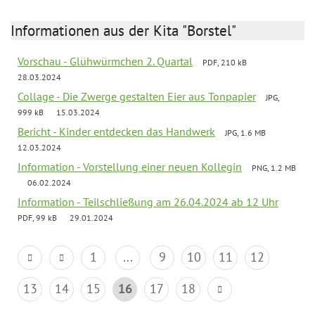
Informationen aus der Kita "Borstel"
Vorschau - Glühwürmchen 2. Quartal
PDF, 210 kB
28.03.2024
Collage - Die Zwerge gestalten Eier aus Tonpapier
JPG,
999 kB
15.03.2024
Bericht - Kinder entdecken das Handwerk
JPG, 1.6 MB
12.03.2024
Information - Vorstellung einer neuen Kollegin
PNG, 1.2 MB
06.02.2024
Information - Teilschließung am 26.04.2024 ab 12 Uhr
PDF, 99 kB
29.01.2024
1
...
9
10
11
12
13
14
15
16
17
18