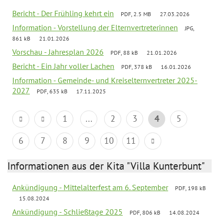
Bericht - Der Frühling kehrt ein
PDF, 2.5 MB
27.03.2026
Information - Vorstellung der Elternvertreterinnen
JPG,
861 kB
21.01.2026
Vorschau - Jahresplan 2026
PDF, 88 kB
21.01.2026
Bericht - Ein Jahr voller Lachen
PDF, 378 kB
16.01.2026
Information - Gemeinde- und Kreiselternvertreter 2025-
2027
PDF, 635 kB
17.11.2025
1
...
2
3
4
5
6
7
8
9
10
11
Informationen aus der Kita "Villa Kunterbunt"
Ankündigung - Mittelalterfest am 6. September
PDF, 198 kB
15.08.2024
Ankündigung - Schließtage 2025
PDF, 806 kB
14.08.2024