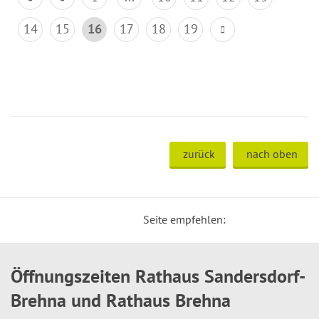
14
15
16
17
18
19
zurück
nach oben
Seite empfehlen:
Öffnungszeiten Rathaus Sandersdorf-
Brehna und Rathaus Brehna