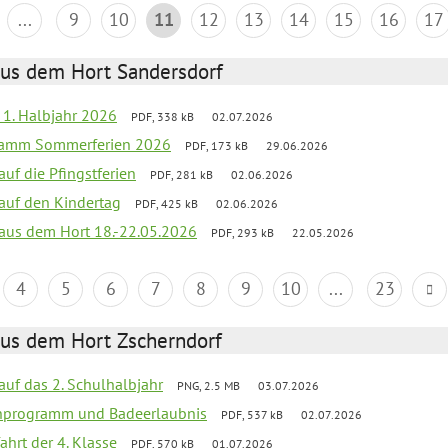
...
9
10
11
12
13
14
15
16
17
aus dem Hort Sandersdorf
f 1. Halbjahr 2026
PDF, 338 kB
02.07.2026
gramm Sommerferien 2026
PDF, 173 kB
29.06.2026
auf die Pfingstferien
PDF, 281 kB
02.06.2026
 auf den Kindertag
PDF, 425 kB
02.06.2026
k aus dem Hort 18.-22.05.2026
PDF, 293 kB
22.05.2026
4
5
6
7
8
9
10
...
23
aus dem Hort Zscherndorf
 auf das 2. Schulhalbjahr
PNG, 2.5 MB
03.07.2026
ienprogramm und Badeerlaubnis
PDF, 537 kB
02.07.2026
ahrt der 4. Klasse
PDF, 570 kB
01.07.2026