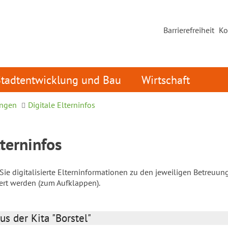
Barrierefreiheit
Ko
Stadtentwicklung und Bau
Wirtschaft
ungen
Digitale Elterninfos
lterninfos
ie digitalisierte Elterninformationen zu den jeweiligen Betreuun
iert werden (zum Aufklappen).
us der Kita "Borstel"