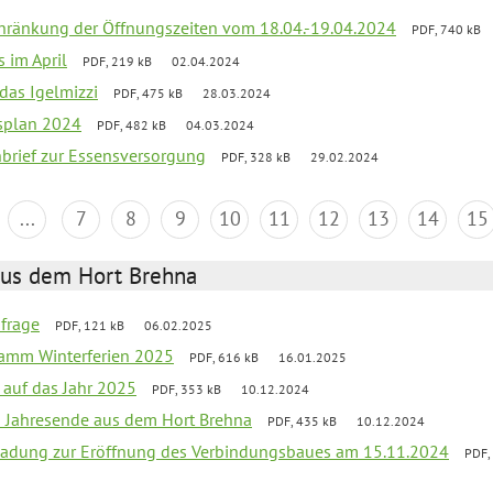
chränkung der Öffnungszeiten vom 18.04.-19.04.2024
PDF, 740 kB
s im April
PDF, 219 kB
02.04.2024
 das Igelmizzi
PDF, 475 kB
28.03.2024
esplan 2024
PDF, 482 kB
04.03.2024
nbrief zur Essensversorgung
PDF, 328 kB
29.02.2024
...
7
8
9
10
11
12
13
14
15
aus dem Hort Brehna
bfrage
PDF, 121 kB
06.02.2025
ramm Winterferien 2025
PDF, 616 kB
16.01.2025
 auf das Jahr 2025
PDF, 353 kB
10.12.2024
m Jahresende aus dem Hort Brehna
PDF, 435 kB
10.12.2024
ladung zur Eröffnung des Verbindungsbaues am 15.11.2024
PDF,