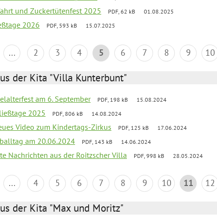
sfahrt und Zuckertütenfest 2025
PDF, 62 kB
01.08.2025
ießtage 2026
PDF, 593 kB
15.07.2025
...
2
3
4
5
6
7
8
9
10
us der Kita "Villa Kunterbunt"
elalterfest am 6. September
PDF, 198 kB
15.08.2024
ließtage 2025
PDF, 806 kB
14.08.2024
neues Video zum Kindertags-Zirkus
PDF, 125 kB
17.06.2024
balltag am 20.06.2024
PDF, 143 kB
14.06.2024
te Nachrichten aus der Roitzscher Villa
PDF, 998 kB
28.05.2024
...
4
5
6
7
8
9
10
11
12
us der Kita "Max und Moritz"