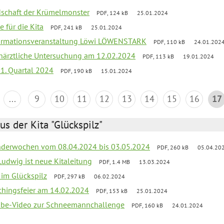
ndschaft der Krümelmonster
PDF, 124 kB
25.01.2024
e für die Kita
PDF, 241 kB
25.01.2024
ormationsveranstaltung Löwi LÖWENSTARK
PDF, 110 kB
24.01.202
närztliche Untersuchung am 12.02.2024
PDF, 113 kB
19.01.2024
 1. Quartal 2024
PDF, 190 kB
15.01.2024
...
9
10
11
12
13
14
15
16
17
us der Kita "Glückspilz"
derwochen vom 08.04.2024 bis 03.05.2024
PDF, 260 kB
05.04.20
Ludwig ist neue Kitaleitung
PDF, 1.4 MB
13.03.2024
r im Glückspilz
PDF, 297 kB
06.02.2024
chingsfeier am 14.02.2024
PDF, 153 kB
25.01.2024
tube-Video zur Schneemannchallenge
PDF, 160 kB
24.01.2024