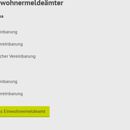
inwohnermeldeämter
hna
einbarung
ereinbarung
icher Vereinbarung
einbarung
ereinbarung
das Einwohnermeldeamt