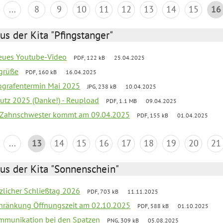
...
8
9
10
11
12
13
14
15
16
us der Kita "Pfingstanger"
neues Youtube-Video
PDF, 122 kB
25.04.2025
rgrüße
PDF, 160 kB
16.04.2025
ografentermin Mai 2025
JPG, 238 kB
10.04.2025
putz 2025 (Danke!) - Reupload
PDF, 1.1 MB
09.04.2025
 Zahnschwester kommt am 09.04.2025
PDF, 155 kB
01.04.2025
...
13
14
15
16
17
18
19
20
21
us der Kita "Sonnenschein"
tzlicher Schließtag 2026
PDF, 703 kB
11.11.2025
chränkung Öffnungszeit am 02.10.2025
PDF, 588 kB
01.10.2025
Kommunikation bei den Spatzen
PNG, 309 kB
05.08.2025