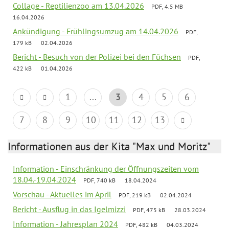
Collage - Reptilienzoo am 13.04.2026
PDF, 4.5 MB
16.04.2026
Ankündigung - Frühlingsumzug am 14.04.2026
PDF,
179 kB
02.04.2026
Bericht - Besuch von der Polizei bei den Füchsen
PDF,
422 kB
01.04.2026
1
...
3
4
5
6
7
8
9
10
11
12
13
Informationen aus der Kita "Max und Moritz"
Information - Einschränkung der Öffnungszeiten vom
18.04.-19.04.2024
PDF, 740 kB
18.04.2024
Vorschau - Aktuelles im April
PDF, 219 kB
02.04.2024
Bericht - Ausflug in das Igelmizzi
PDF, 475 kB
28.03.2024
Information - Jahresplan 2024
PDF, 482 kB
04.03.2024