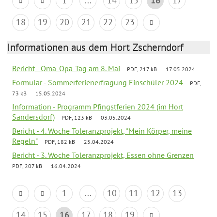
1
...
14
15
16
17
18
19
20
21
22
23
Informationen aus dem Hort Zscherndorf
Bericht - Oma-Opa-Tag am 8. Mai
PDF, 217 kB
17.05.2024
Formular - Sommerferienerfragung Einschüler 2024
PDF,
73 kB
15.05.2024
Information - Programm Pfingstferien 2024 (im Hort
Sandersdorf)
PDF, 123 kB
03.05.2024
Bericht - 4. Woche Toleranzprojekt, "Mein Körper, meine
Regeln"
PDF, 182 kB
25.04.2024
Bericht - 3. Woche Toleranzprojekt, Essen ohne Grenzen
PDF, 207 kB
16.04.2024
1
...
10
11
12
13
14
15
16
17
18
19