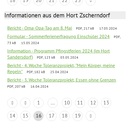
18
19
20
21
22
23
Informationen aus dem Hort Zscherndorf
Bericht - Oma-Opa-Tag am 8. Mai
PDF, 217 kB
17.05.2024
Formular - Sommerferienerfragung Einschüler 2024
PDF,
73 kB
15.05.2024
Information - Programm Pfingstferien 2024 (im Hort
Sandersdorf)
PDF, 123 kB
03.05.2024
Bericht - 4. Woche Toleranzprojekt, "Mein Körper, meine
Regeln"
PDF, 182 kB
25.04.2024
Bericht - 3. Woche Toleranzprojekt, Essen ohne Grenzen
PDF, 207 kB
16.04.2024
1
...
10
11
12
13
14
15
16
17
18
19