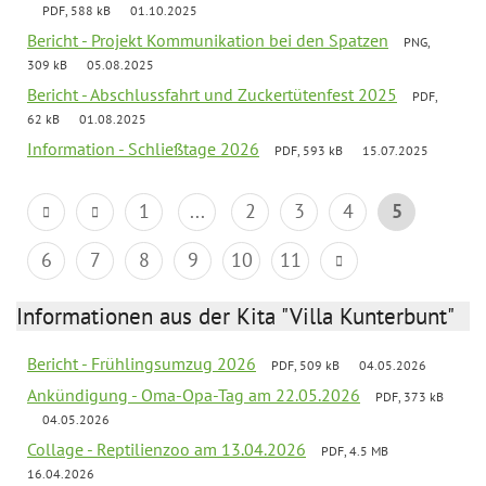
PDF, 588 kB
01.10.2025
Bericht - Projekt Kommunikation bei den Spatzen
PNG,
309 kB
05.08.2025
Bericht - Abschlussfahrt und Zuckertütenfest 2025
PDF,
62 kB
01.08.2025
Information - Schließtage 2026
PDF, 593 kB
15.07.2025
1
...
2
3
4
5
6
7
8
9
10
11
Informationen aus der Kita "Villa Kunterbunt"
Bericht - Frühlingsumzug 2026
PDF, 509 kB
04.05.2026
Ankündigung - Oma-Opa-Tag am 22.05.2026
PDF, 373 kB
04.05.2026
Collage - Reptilienzoo am 13.04.2026
PDF, 4.5 MB
16.04.2026