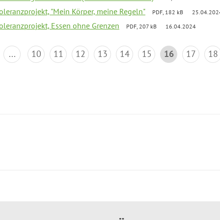
Toleranzprojekt, "Mein Körper, meine Regeln"
PDF, 182 kB
25.04.202
Toleranzprojekt, Essen ohne Grenzen
PDF, 207 kB
16.04.2024
...
10
11
12
13
14
15
16
17
18