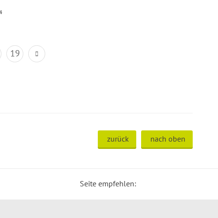
4
19
zurück
nach oben
Seite empfehlen: