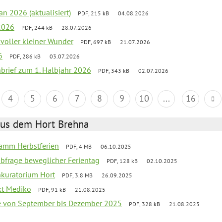
an 2026 (aktualisiert)
PDF, 215 kB
04.08.2026
2026
PDF, 244 kB
28.07.2026
 voller kleiner Wunder
PDF, 697 kB
21.07.2026
6
PDF, 286 kB
03.07.2026
nbrief zum 1. Halbjahr 2026
PDF, 343 kB
02.07.2026
4
5
6
7
8
9
10
...
16
aus dem Hort Brehna
ramm Herbstferien
PDF, 4 MB
06.10.2025
abfrage beweglicher Ferientag
PDF, 128 kB
02.10.2025
nkuratorium Hort
PDF, 3.8 MB
26.09.2025
ekt Mediko
PDF, 91 kB
21.08.2025
se von September bis Dezember 2025
PDF, 328 kB
21.08.2025