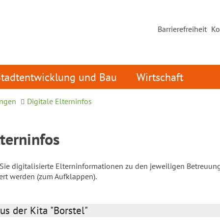
Barrierefreiheit
Ko
Stadtentwicklung und Bau
Wirtschaft
ungen
Digitale Elterninfos
lterninfos
ie digitalisierte Elterninformationen zu den jeweiligen Betreuun
iert werden (zum Aufklappen).
us der Kita "Borstel"