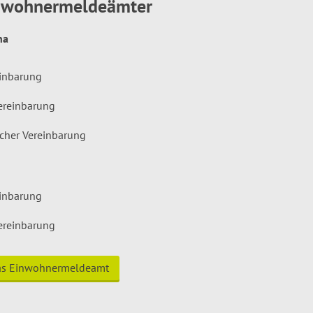
inwohnermeldeämter
hna
einbarung
ereinbarung
icher Vereinbarung
einbarung
ereinbarung
das Einwohnermeldeamt