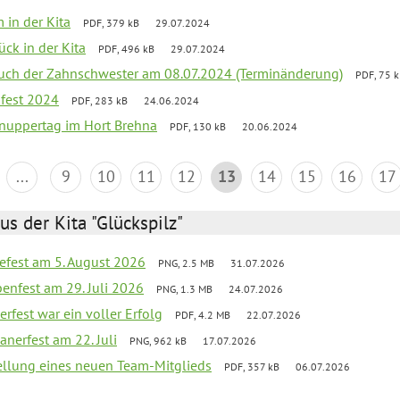
 in der Kita
PDF, 379 kB
29.07.2024
ück in der Kita
PDF, 496 kB
29.07.2024
uch der Zahnschwester am 08.07.2024 (Terminänderung)
PDF, 75 
sfest 2024
PDF, 283 kB
24.06.2024
nuppertag im Hort Brehna
PDF, 130 kB
20.06.2024
...
9
10
11
12
13
14
15
16
17
us der Kita "Glückspilz"
efest am 5. August 2026
PNG, 2.5 MB
31.07.2026
enfest am 29. Juli 2026
PNG, 1.3 MB
24.07.2026
erfest war ein voller Erfolg
PDF, 4.2 MB
22.07.2026
nerfest am 22. Juli
PNG, 962 kB
17.07.2026
tellung eines neuen Team-Mitglieds
PDF, 357 kB
06.07.2026