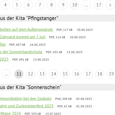
4
5
6
7
8
9
10
...
17
us der Kita "Pfingstanger"
arbeiten auf dem Außengelände
PDF, 117 kB
30.06.2025
Zahnarzt kommt am 7. Juli
PDF, 114 kB
20.06.2025
Tag
PDF, 407 kB
16.06.2025
ung der Sonnenlandschule
PDF, 202 kB
13.06.2025
 2025
PDF, 491 kB
13.06.2025
...
11
12
13
14
15
16
17
18
19
us der Kita "Sonnenschein"
Kommunikation bei den Spatzen
PNG, 309 kB
05.08.2025
sfahrt und Zuckertütenfest 2025
PDF, 62 kB
01.08.2025
ießtage 2026
PDF, 593 kB
15.07.2025