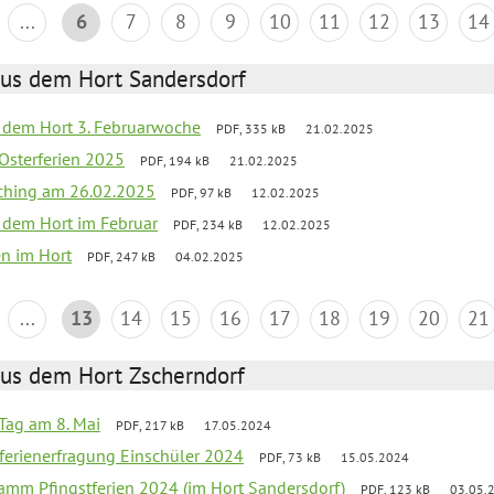
...
6
7
8
9
10
11
12
13
14
aus dem Hort Sandersdorf
s dem Hort 3. Februarwoche
PDF, 335 kB
21.02.2025
 Osterferien 2025
PDF, 194 kB
21.02.2025
ching am 26.02.2025
PDF, 97 kB
12.02.2025
s dem Hort im Februar
PDF, 234 kB
12.02.2025
en im Hort
PDF, 247 kB
04.02.2025
...
13
14
15
16
17
18
19
20
21
aus dem Hort Zscherndorf
Tag am 8. Mai
PDF, 217 kB
17.05.2024
ferienerfragung Einschüler 2024
PDF, 73 kB
15.05.2024
ramm Pfingstferien 2024 (im Hort Sandersdorf)
PDF, 123 kB
03.05.