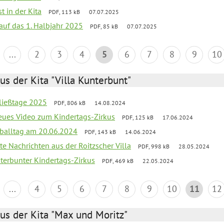
t in der Kita
PDF, 113 kB
07.07.2025
 auf das 1. Halbjahr 2025
PDF, 85 kB
07.07.2025
...
2
3
4
5
6
7
8
9
10
us der Kita "Villa Kunterbunt"
ließtage 2025
PDF, 806 kB
14.08.2024
neues Video zum Kindertags-Zirkus
PDF, 125 kB
17.06.2024
balltag am 20.06.2024
PDF, 143 kB
14.06.2024
te Nachrichten aus der Roitzscher Villa
PDF, 998 kB
28.05.2024
erbunter Kindertags-Zirkus
PDF, 469 kB
22.05.2024
...
4
5
6
7
8
9
10
11
12
us der Kita "Max und Moritz"