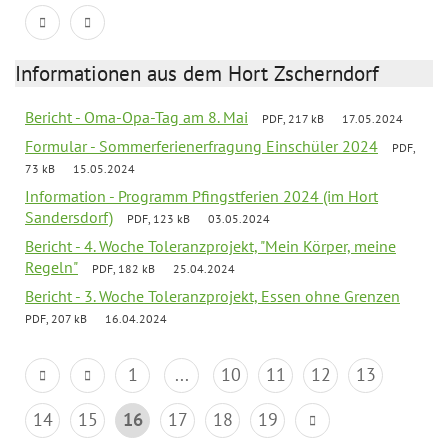
Informationen aus dem Hort Zscherndorf
Bericht - Oma-Opa-Tag am 8. Mai
PDF, 217 kB
17.05.2024
Formular - Sommerferienerfragung Einschüler 2024
PDF,
73 kB
15.05.2024
Information - Programm Pfingstferien 2024 (im Hort
Sandersdorf)
PDF, 123 kB
03.05.2024
Bericht - 4. Woche Toleranzprojekt, "Mein Körper, meine
Regeln"
PDF, 182 kB
25.04.2024
Bericht - 3. Woche Toleranzprojekt, Essen ohne Grenzen
PDF, 207 kB
16.04.2024
1
...
10
11
12
13
14
15
16
17
18
19