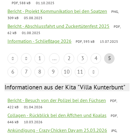
PDF, 588 kB
01.10.2025
Bericht - Projekt Kommunikation bei den Spatzen
PNG,
309 kB
05.08.2025
Bericht - Abschlussfahrt und Zuckertütenfest 2025
PDF,
62 kB
01.08.2025
Information - Schließtage 2026
PDF, 593 kB
15.07.2025
1
...
2
3
4
5
6
7
8
9
10
11
Informationen aus der Kita "Villa Kunterbunt"
Bericht - Besuch von der Polizei bei den Füchsen
PDF,
422 kB
01.04.2026
Collagen - Rückblick bei den Äffchen und Koalas
PDF,
646 kB
10.03.2026
Ankündigung - Crazy Chicken Day am 25.03.2026
JPG,