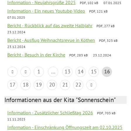
Information - Neujahrsgrüße 2025
PDF, 102 kB
07.01.2025
Information - Ein neues Youtube-Video
PDF, 121 kB
07.01.2025
Bericht - Rückblick auf das zweite Halbjahr
PDF, 277 kB
23.12.2024
Bericht - Ausflug Weihnachtsrevue in Köthen
PDF, 323 kB
23.12.2024
Bericht - Besuch in der Kirche
PDF, 283 kB
23.12.2024
1
...
13
14
15
16
17
18
19
20
21
22
Informationen aus der Kita "Sonnenschein"
Information - Zusätzlicher Schließtag 2026
PDF, 703 kB
11.11.2025
Information - Einschränkung Öffnungszeit am 02.10.2025