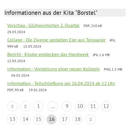
Informationen aus der Kita "Borstel"
Vorschau - Glühwürmchen 2. Quartal
PDF, 210 kB
28.03.2024
Collage - Die Zwerge gestalten Eier aus Tonpapier
JPG,
999 kB
15.03.2024
Bericht - Kinder entdecken das Handwerk
JPG, 1.6 MB
12.03.2024
Information - Vorstellung einer neuen Kollegin
PNG, 1.2 MB
06.02.2024
Information - Teilschließung am 26.04.2024 ab 12 Uhr
PDF, 99 kB
29.01.2024
1
...
9
10
11
12
13
14
15
16
17
18