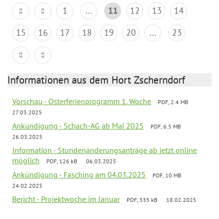
1
...
11
12
13
14
15
16
17
18
19
20
...
23
Informationen aus dem Hort Zscherndorf
Vorschau - Osterferienprogramm 1. Woche
PDF, 2.4 MB
27.03.2025
Ankündigung - Schach-AG ab Mai 2025
PDF, 6.5 MB
26.03.2025
Information - Stundenänderungsanträge ab jetzt online
möglich
PDF, 126 kB
06.03.2025
Ankündigung - Fasching am 04.03.2025
PDF, 10 MB
24.02.2025
Bericht - Projektwoche im Januar
PDF, 335 kB
18.02.2025