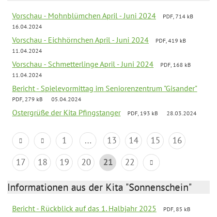
Vorschau - Mohnblümchen April - Juni 2024
PDF, 714 kB
16.04.2024
Vorschau - Eichhörnchen April - Juni 2024
PDF, 419 kB
11.04.2024
Vorschau - Schmetterlinge April - Juni 2024
PDF, 168 kB
11.04.2024
Bericht - Spielevormittag im Seniorenzentrum "Gisander"
PDF, 279 kB
05.04.2024
Ostergrüße der Kita Pfingstanger
PDF, 193 kB
28.03.2024
1
...
13
14
15
16
17
18
19
20
21
22
Informationen aus der Kita "Sonnenschein"
Bericht - Rückblick auf das 1. Halbjahr 2025
PDF, 85 kB