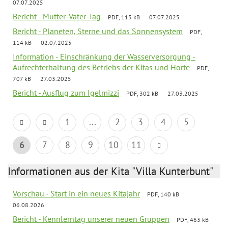
07.07.2025
Bericht - Mutter-Vater-Tag
PDF, 113 kB
07.07.2025
Bericht - Planeten, Sterne und das Sonnensystem
PDF,
114 kB
02.07.2025
Information - Einschränkung der Wasserversorgung -
Aufrechterhaltung des Betriebs der Kitas und Horte
PDF,
707 kB
27.03.2025
Bericht - Ausflug zum Igelmizzi
PDF, 302 kB
27.03.2025
1
...
2
3
4
5
6
7
8
9
10
11
Informationen aus der Kita "Villa Kunterbunt"
Vorschau - Start in ein neues Kitajahr
PDF, 140 kB
06.08.2026
Bericht - Kennlerntag unserer neuen Gruppen
PDF, 463 kB