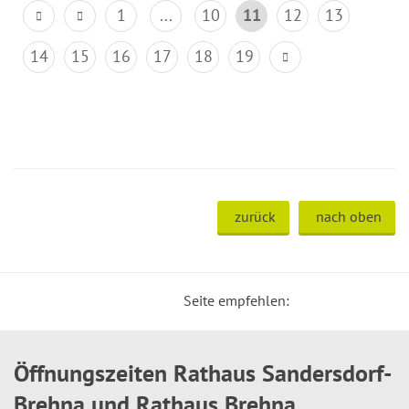
1
...
10
11
12
13
14
15
16
17
18
19
zurück
nach oben
Seite empfehlen:
Öffnungszeiten Rathaus Sandersdorf-
Brehna und Rathaus Brehna