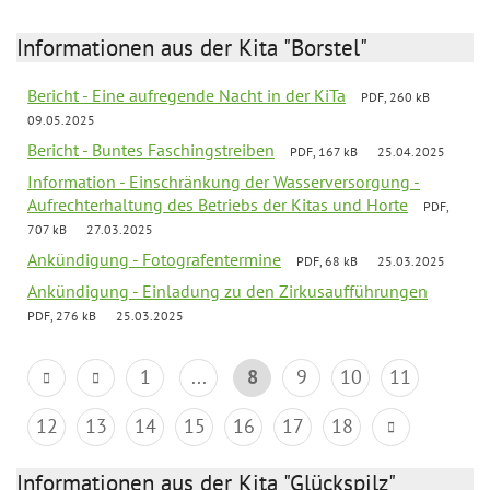
Informationen aus der Kita "Borstel"
Bericht - Eine aufregende Nacht in der KiTa
PDF, 260 kB
09.05.2025
Bericht - Buntes Faschingstreiben
PDF, 167 kB
25.04.2025
Information - Einschränkung der Wasserversorgung -
Aufrechterhaltung des Betriebs der Kitas und Horte
PDF,
707 kB
27.03.2025
Ankündigung - Fotografentermine
PDF, 68 kB
25.03.2025
Ankündigung - Einladung zu den Zirkusaufführungen
PDF, 276 kB
25.03.2025
1
...
8
9
10
11
12
13
14
15
16
17
18
Informationen aus der Kita "Glückspilz"