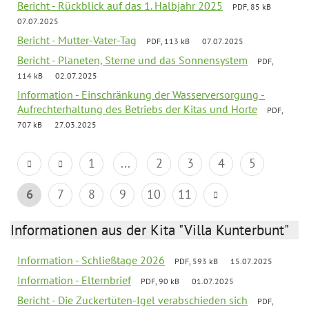
Bericht - Rückblick auf das 1. Halbjahr 2025
PDF, 85 kB
07.07.2025
Bericht - Mutter-Vater-Tag
PDF, 113 kB
07.07.2025
Bericht - Planeten, Sterne und das Sonnensystem
PDF,
114 kB
02.07.2025
Information - Einschränkung der Wasserversorgung -
Aufrechterhaltung des Betriebs der Kitas und Horte
PDF,
707 kB
27.03.2025
1
...
2
3
4
5
6
7
8
9
10
11
Informationen aus der Kita "Villa Kunterbunt"
Information - Schließtage 2026
PDF, 593 kB
15.07.2025
Information - Elternbrief
PDF, 90 kB
01.07.2025
Bericht - Die Zuckertüten-Igel verabschieden sich
PDF,