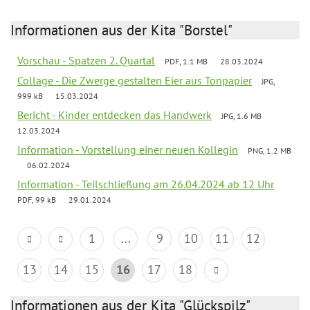
Informationen aus der Kita "Borstel"
Vorschau - Spatzen 2. Quartal
PDF, 1.1 MB
28.03.2024
Collage - Die Zwerge gestalten Eier aus Tonpapier
JPG,
999 kB
15.03.2024
Bericht - Kinder entdecken das Handwerk
JPG, 1.6 MB
12.03.2024
Information - Vorstellung einer neuen Kollegin
PNG, 1.2 MB
06.02.2024
Information - Teilschließung am 26.04.2024 ab 12 Uhr
PDF, 99 kB
29.01.2024
1
...
9
10
11
12
13
14
15
16
17
18
Informationen aus der Kita "Glückspilz"