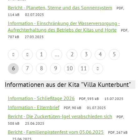
Bericht - Planeten, Sterne und das Sonnensystem
PDF,
114 kB
02.07.2025
Information - Einschränkung der Wasserversorgung -
Aufrechterhaltung des Betriebs der Kitas und Horte
PDF,
707 kB
27.03.2025
1
...
2
3
4
5
6
7
8
9
10
11
Informationen aus der Kita "Villa Kunterbunt"
Information - Schließtage 2026
PDF, 593 kB
15.07.2025
Information - Elternbrief
PDF, 90 kB
01.07.2025
Bericht - Die Zuckertüten-Igel verabschieden sich
PDF,
508 kB
25.06.2025
Bericht - Familienpiratenfest vom 05.06.2025
PDF, 267 kB
25.06.2025