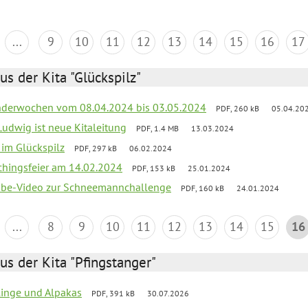
...
9
10
11
12
13
14
15
16
17
us der Kita "Glückspilz"
derwochen vom 08.04.2024 bis 03.05.2024
PDF, 260 kB
05.04.20
Ludwig ist neue Kitaleitung
PDF, 1.4 MB
13.03.2024
r im Glückspilz
PDF, 297 kB
06.02.2024
chingsfeier am 14.02.2024
PDF, 153 kB
25.01.2024
tube-Video zur Schneemannchallenge
PDF, 160 kB
24.01.2024
...
8
9
10
11
12
13
14
15
16
us der Kita "Pfingstanger"
rlinge und Alpakas
PDF, 391 kB
30.07.2026