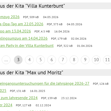
us der Kita "Villa Kunterbunt"
sumzug 2026
PDF, 509 kB
04.05.2026
a-Opa-Tag am 22.05.2026
PDF, 373 kB
04.05.2026
nzoo am 13.04.2026
PDF, 4.5 MB
16.04.2026
hlingsumzug am 14.04.2026
PDF, 179 kB
02.04.2026
ken Party in der Villa Kunterbunt
PDF, 322 kB
01.04.2026
...
3
4
5
6
7
8
9
10
11
us der Kita "Max und Moritz"
uleingangsuntersuchungen für die Jahrgänge 2026-27
PDF, 126 kB
2025
PDF, 131 kB
16.01.2025
ef zum Jahresende 2024
PDF, 139 kB
23.12.2024
er 2024
PDF, 127 kB
02.12.2024