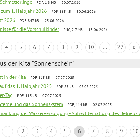
 Schmetterlinge
PDF, 1.8 MB
30.07.2026
ef zum 1. Halbjahr 2026
PDF, 163 kB
30.06.2026
st 2026
PDF, 847 kB
23.06.2026
bnisse für die Vorschulkinder
PNG, 2.7 MB
15.06.2026
4
5
6
7
8
9
10
...
22
us der Kita "Sonnenschein"
t in der Kita
PDF, 113 kB
07.07.2025
 auf das 1. Halbjahr 2025
PDF, 85 kB
07.07.2025
ter-Tag
PDF, 113 kB
07.07.2025
, Sterne und das Sonnensystem
PDF, 114 kB
02.07.2025
chränkung der Wasserversorgung - Aufrechterhaltung des Betriebs 
...
2
3
4
5
6
7
8
9
10