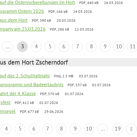
 auf die Ostervorbereitungen im Hort
PDF, 440 kB
26.03.2026
programm Ostern 2026
PDF, 166 kB
24.03.2026
 aus dem Hort
PDF, 390 kB
20.03.2026
erparty am 25.03.2026
PDF, 286 kB
12.03.2026
...
3
4
5
6
7
8
9
10
11
aus dem Hort Zscherndorf
 auf das 2. Schulhalbjahr
PNG, 2.5 MB
03.07.2026
ienprogramm und Badeerlaubnis
PDF, 537 kB
02.07.2026
ahrt der 4. Klasse
PDF, 570 kB
01.07.2026
gsfest
PDF, 612 kB
01.07.2026
ensegel
PDF, 677 kB
29.06.2026
4
5
6
7
8
9
10
...
19