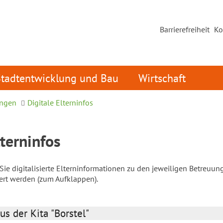
Barrierefreiheit
Ko
Stadtentwicklung und Bau
Wirtschaft
ungen
Digitale Elterninfos
lterninfos
ie digitalisierte Elterninformationen zu den jeweiligen Betreuun
iert werden (zum Aufklappen).
us der Kita "Borstel"