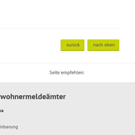
zurück
nach oben
Seite empfehlen:
inwohnermeldeämter
hna
einbarung