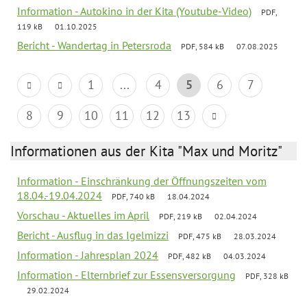
Information - Autokino in der Kita (Youtube-Video)
PDF,
119 kB
01.10.2025
Bericht - Wandertag in Petersroda
PDF, 584 kB
07.08.2025
1
...
4
5
6
7
8
9
10
11
12
13
Informationen aus der Kita "Max und Moritz"
Information - Einschränkung der Öffnungszeiten vom
18.04.-19.04.2024
PDF, 740 kB
18.04.2024
Vorschau - Aktuelles im April
PDF, 219 kB
02.04.2024
Bericht - Ausflug in das Igelmizzi
PDF, 475 kB
28.03.2024
Information - Jahresplan 2024
PDF, 482 kB
04.03.2024
Information - Elternbrief zur Essensversorgung
PDF, 328 kB
29.02.2024