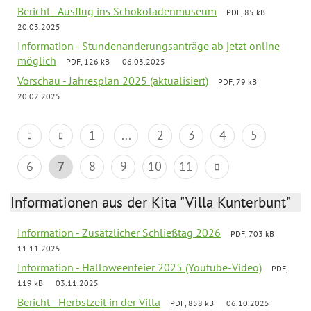
Bericht - Ausflug ins Schokoladenmuseum
PDF, 85 kB
20.03.2025
Information - Stundenänderungsanträge ab jetzt online
möglich
PDF, 126 kB
06.03.2025
Vorschau - Jahresplan 2025 (aktualisiert)
PDF, 79 kB
20.02.2025
1
...
2
3
4
5
6
7
8
9
10
11
Informationen aus der Kita "Villa Kunterbunt"
Information - Zusätzlicher Schließtag 2026
PDF, 703 kB
11.11.2025
Information - Halloweenfeier 2025 (Youtube-Video)
PDF,
119 kB
03.11.2025
Bericht - Herbstzeit in der Villa
PDF, 858 kB
06.10.2025