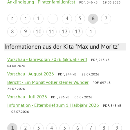
Ankündigung - Piratenfamilienfest
PDF, 346 kB
19.05.2025
1
...
4
5
6
7
8
9
10
11
12
13
Informationen aus der Kita "Max und Moritz"
Vorschau - Jahresplan 2026 (aktualisiert)
PDF, 215 kB
04.08.2026
Vorschau - August 2026
PDF, 244 kB
28.07.2026
Bericht - Ein Monat voller kleiner Wunder
PDF, 697 kB
21.07.2026
Vorschau - Juli 2026
PDF, 286 kB
03.07.2026
Information - Elternbrief zum 1. Halbjahr 2026
PDF, 343 kB
02.07.2026
1
2
3
4
5
6
7
8
9