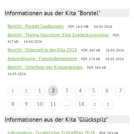
Informationen aus der Kita "Borstel"
Bericht - Projekt Saatkugeln
PDF, 14.6 MB
04.05.2026
Bericht - Thema Haustiere: Eine Entdeckungsreise
PDF,
427 kB
16.04.2026
Bericht - Osterzeit in der Kita 2026
PDF, 465 kB
26.03.2026
Ankündigung - Fotografentermine
PDF, 174 kB
26.03.2026
Bericht - Osterfeier der Krippenkinder
PDF, 385 kB
24.03.2026
1
2
3
4
5
6
7
8
9
10
11
...
18
Informationen aus der Kita "Glückspilz"
Information - Zusätzlicher Schließtag 2026
PDF, 703 kB