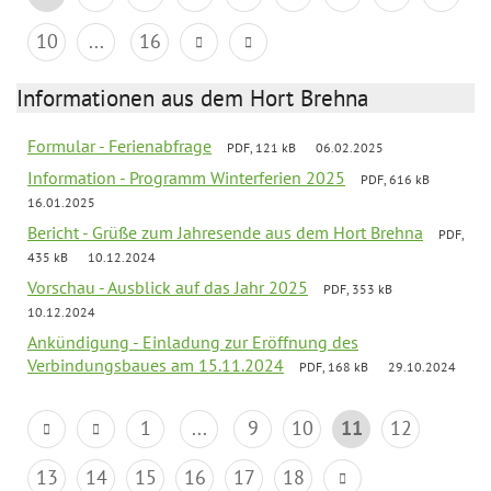
10
...
16
Informationen aus dem Hort Brehna
Formular - Ferienabfrage
PDF, 121 kB
06.02.2025
Information - Programm Winterferien 2025
PDF, 616 kB
16.01.2025
Bericht - Grüße zum Jahresende aus dem Hort Brehna
PDF,
435 kB
10.12.2024
Vorschau - Ausblick auf das Jahr 2025
PDF, 353 kB
10.12.2024
Ankündigung - Einladung zur Eröffnung des
Verbindungsbaues am 15.11.2024
PDF, 168 kB
29.10.2024
1
...
9
10
11
12
13
14
15
16
17
18