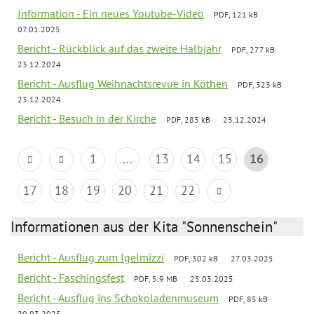
Information - Ein neues Youtube-Video
PDF, 121 kB
07.01.2025
Bericht - Rückblick auf das zweite Halbjahr
PDF, 277 kB
23.12.2024
Bericht - Ausflug Weihnachtsrevue in Köthen
PDF, 323 kB
23.12.2024
Bericht - Besuch in der Kirche
PDF, 283 kB
23.12.2024
1
...
13
14
15
16
17
18
19
20
21
22
Informationen aus der Kita "Sonnenschein"
Bericht - Ausflug zum Igelmizzi
PDF, 302 kB
27.03.2025
Bericht - Faschingsfest
PDF, 5.9 MB
25.03.2025
Bericht - Ausflug ins Schokoladenmuseum
PDF, 85 kB
20.03.2025