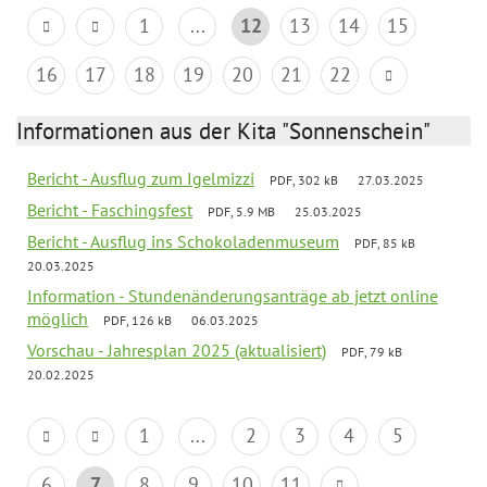
1
...
12
13
14
15
16
17
18
19
20
21
22
Informationen aus der Kita "Sonnenschein"
Bericht - Ausflug zum Igelmizzi
PDF, 302 kB
27.03.2025
Bericht - Faschingsfest
PDF, 5.9 MB
25.03.2025
Bericht - Ausflug ins Schokoladenmuseum
PDF, 85 kB
20.03.2025
Information - Stundenänderungsanträge ab jetzt online
möglich
PDF, 126 kB
06.03.2025
Vorschau - Jahresplan 2025 (aktualisiert)
PDF, 79 kB
20.02.2025
1
...
2
3
4
5
6
7
8
9
10
11