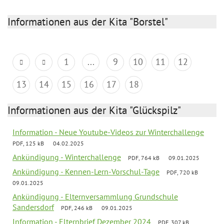
Informationen aus der Kita "Borstel"
1
...
9
10
11
12
13
14
15
16
17
18
Informationen aus der Kita "Glückspilz"
Information - Neue Youtube-Videos zur Winterchallenge
PDF, 125 kB
04.02.2025
Ankündigung - Winterchallenge
PDF, 764 kB
09.01.2025
Ankündigung - Kennen-Lern-Vorschul-Tage
PDF, 720 kB
09.01.2025
Ankündigung - Elternversammlung Grundschule
Sandersdorf
PDF, 246 kB
09.01.2025
Information - Elternbrief Dezember 2024
PDF, 307 kB