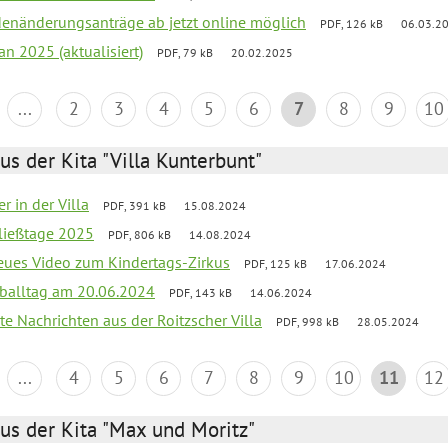
denänderungsanträge ab jetzt online möglich
PDF, 126 kB
06.03.2
an 2025 (aktualisiert)
PDF, 79 kB
20.02.2025
...
2
3
4
5
6
7
8
9
10
us der Kita "Villa Kunterbunt"
r in der Villa
PDF, 391 kB
15.08.2024
ließtage 2025
PDF, 806 kB
14.08.2024
neues Video zum Kindertags-Zirkus
PDF, 125 kB
17.06.2024
balltag am 20.06.2024
PDF, 143 kB
14.06.2024
te Nachrichten aus der Roitzscher Villa
PDF, 998 kB
28.05.2024
...
4
5
6
7
8
9
10
11
12
us der Kita "Max und Moritz"