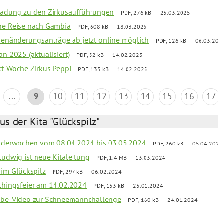
ladung zu den Zirkusaufführungen
PDF, 276 kB
25.03.2025
che Reise nach Gambia
PDF, 608 kB
18.03.2025
denänderungsanträge ab jetzt online möglich
PDF, 126 kB
06.03.2
an 2025 (aktualisiert)
PDF, 52 kB
14.02.2025
ekt-Woche Zirkus Peppi
PDF, 133 kB
14.02.2025
...
9
10
11
12
13
14
15
16
17
us der Kita "Glückspilz"
derwochen vom 08.04.2024 bis 03.05.2024
PDF, 260 kB
05.04.20
Ludwig ist neue Kitaleitung
PDF, 1.4 MB
13.03.2024
r im Glückspilz
PDF, 297 kB
06.02.2024
chingsfeier am 14.02.2024
PDF, 153 kB
25.01.2024
tube-Video zur Schneemannchallenge
PDF, 160 kB
24.01.2024