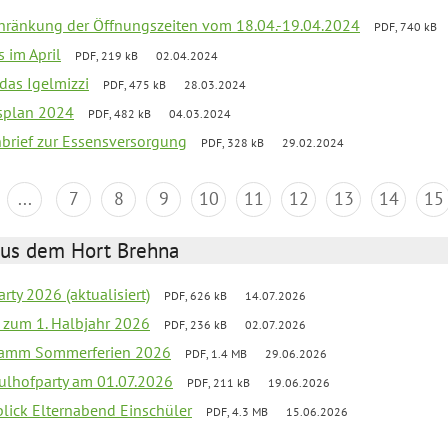
chränkung der Öffnungszeiten vom 18.04.-19.04.2024
PDF, 740 kB
s im April
PDF, 219 kB
02.04.2024
 das Igelmizzi
PDF, 475 kB
28.03.2024
esplan 2024
PDF, 482 kB
04.03.2024
nbrief zur Essensversorgung
PDF, 328 kB
29.02.2024
...
7
8
9
10
11
12
13
14
15
aus dem Hort Brehna
rty 2026 (aktualisiert)
PDF, 626 kB
14.07.2026
ef zum 1. Halbjahr 2026
PDF, 236 kB
02.07.2026
gramm Sommerferien 2026
PDF, 1.4 MB
29.06.2026
ulhofparty am 01.07.2026
PDF, 211 kB
19.06.2026
blick Elternabend Einschüler
PDF, 4.3 MB
15.06.2026