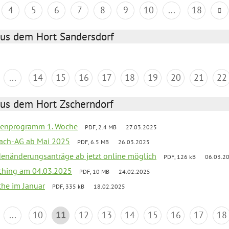
4
5
6
7
8
9
10
...
18
aus dem Hort Sandersdorf
...
14
15
16
17
18
19
20
21
22
aus dem Hort Zscherndorf
rienprogramm 1. Woche
PDF, 2.4 MB
27.03.2025
ach-AG ab Mai 2025
PDF, 6.5 MB
26.03.2025
denänderungsanträge ab jetzt online möglich
PDF, 126 kB
06.03.2
ching am 04.03.2025
PDF, 10 MB
24.02.2025
che im Januar
PDF, 335 kB
18.02.2025
...
10
11
12
13
14
15
16
17
18