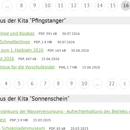
...
8
9
10
11
12
13
14
15
16
us der Kita "Pfingstanger"
rlinge und Alpakas
PDF, 391 kB
30.07.2026
 Schmetterlinge
PDF, 1.8 MB
30.07.2026
ef zum 1. Halbjahr 2026
PDF, 163 kB
30.06.2026
st 2026
PDF, 847 kB
23.06.2026
bnisse für die Vorschulkinder
PNG, 2.7 MB
15.06.2026
4
5
6
7
8
9
10
...
22
us der Kita "Sonnenschein"
chränkung der Wasserversorgung - Aufrechterhaltung des Betriebs 
fest
PDF, 5.9 MB
25.03.2025
 ins Schokoladenmuseum
PDF, 85 kB
20.03.2025