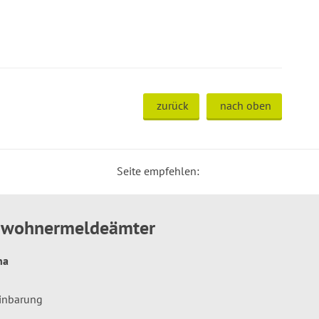
zurück
nach oben
Seite empfehlen:
inwohnermeldeämter
hna
einbarung