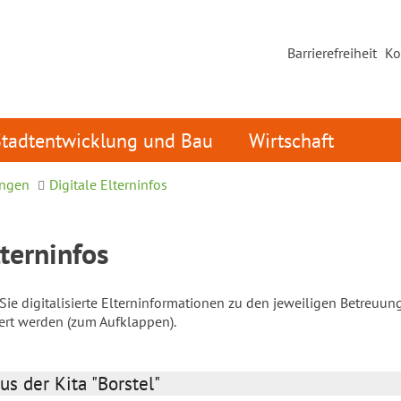
Barrierefreiheit
Ko
Stadtentwicklung und Bau
Wirtschaft
ungen
Digitale Elterninfos
lterninfos
ie digitalisierte Elterninformationen zu den jeweiligen Betreuun
iert werden (zum Aufklappen).
us der Kita "Borstel"