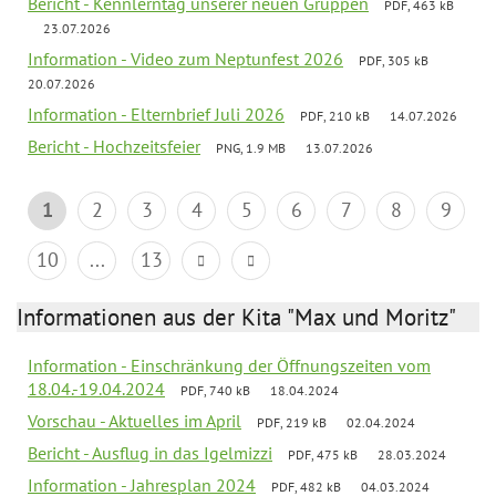
Bericht - Kennlerntag unserer neuen Gruppen
PDF, 463 kB
23.07.2026
Information - Video zum Neptunfest 2026
PDF, 305 kB
20.07.2026
Information - Elternbrief Juli 2026
PDF, 210 kB
14.07.2026
Bericht - Hochzeitsfeier
PNG, 1.9 MB
13.07.2026
1
2
3
4
5
6
7
8
9
10
...
13
Informationen aus der Kita "Max und Moritz"
Information - Einschränkung der Öffnungszeiten vom
18.04.-19.04.2024
PDF, 740 kB
18.04.2024
Vorschau - Aktuelles im April
PDF, 219 kB
02.04.2024
Bericht - Ausflug in das Igelmizzi
PDF, 475 kB
28.03.2024
Information - Jahresplan 2024
PDF, 482 kB
04.03.2024