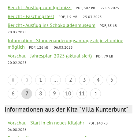
Bericht - Ausflug zum Igelmizzi
PDF, 302 kB
27.03.2025
Bericht - Faschingsfest
PDF, 5.9 MB
25.03.2025
Bericht - Ausflug ins Schokoladenmuseum
PDF, 85 kB
20.03.2025
Information - Stundenänderungsanträge ab jetzt online
möglich
PDF, 126 kB
06.03.2025
Vorschau - Jahresplan 2025 (aktualisiert)
PDF, 79 kB
20.02.2025
1
...
2
3
4
5
6
7
8
9
10
11
Informationen aus der Kita "Villa Kunterbunt"
Vorschau - Start in ein neues Kitajahr
PDF, 140 kB
06.08.2026