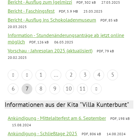
Bericht - Ausflug zum Igelmizzi
PDF, 302 kB
27.03.2025
Bericht - Faschingsfest
PDF, 5.9 MB
25.03.2025
Bericht - Ausflug ins Schokoladenmuseum
PDF, 85 kB
20.03.2025
Information - Stundenänderungsanträge ab jetzt online
möglich
PDF, 126 kB
06.03.2025
Vorschau - Jahresplan 2025 (aktualisiert)
PDF, 79 kB
20.02.2025
1
...
2
3
4
5
6
7
8
9
10
11
Informationen aus der Kita "Villa Kunterbunt"
Ankündigung - Mittelalterfest am 6. September
PDF, 198 kB
15.08.2024
Ankündigung - Schließtage 2025
PDF, 806 kB
14.08.2024