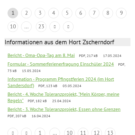
1
2
3
4
5
6
7
8
9
10
...
23
Informationen aus dem Hort Zscherndorf
Bericht - Oma-Opa-Tag am 8. Mai
PDF, 217 kB
17.05.2024
Formular - Sommerferienerfragung Einschüler 2024
PDF,
73 kB
15.05.2024
Information - Programm Pfingstferien 2024 (im Hort
Sandersdorf)
PDF, 123 kB
03.05.2024
Bericht - 4. Woche Toleranzprojekt, "Mein Körper, meine
Regeln"
PDF, 182 kB
25.04.2024
Bericht - 3. Woche Toleranzprojekt, Essen ohne Grenzen
PDF, 207 kB
16.04.2024
1
...
10
11
12
13