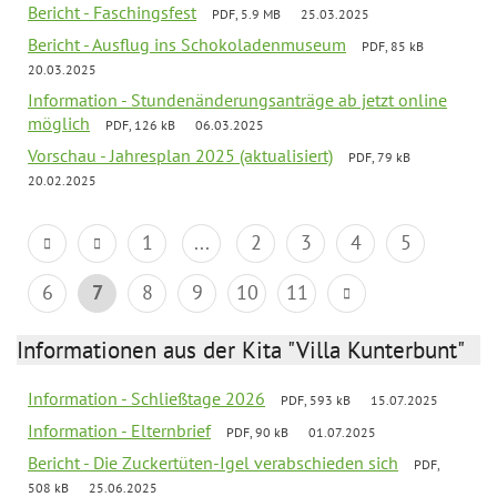
Bericht - Faschingsfest
PDF, 5.9 MB
25.03.2025
Bericht - Ausflug ins Schokoladenmuseum
PDF, 85 kB
20.03.2025
Information - Stundenänderungsanträge ab jetzt online
möglich
PDF, 126 kB
06.03.2025
Vorschau - Jahresplan 2025 (aktualisiert)
PDF, 79 kB
20.02.2025
1
...
2
3
4
5
6
7
8
9
10
11
Informationen aus der Kita "Villa Kunterbunt"
Information - Schließtage 2026
PDF, 593 kB
15.07.2025
Information - Elternbrief
PDF, 90 kB
01.07.2025
Bericht - Die Zuckertüten-Igel verabschieden sich
PDF,
508 kB
25.06.2025