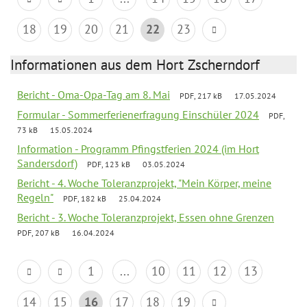
18
19
20
21
22
23
Informationen aus dem Hort Zscherndorf
Bericht - Oma-Opa-Tag am 8. Mai
PDF, 217 kB
17.05.2024
Formular - Sommerferienerfragung Einschüler 2024
PDF,
73 kB
15.05.2024
Information - Programm Pfingstferien 2024 (im Hort
Sandersdorf)
PDF, 123 kB
03.05.2024
Bericht - 4. Woche Toleranzprojekt, "Mein Körper, meine
Regeln"
PDF, 182 kB
25.04.2024
Bericht - 3. Woche Toleranzprojekt, Essen ohne Grenzen
PDF, 207 kB
16.04.2024
1
...
10
11
12
13
14
15
16
17
18
19