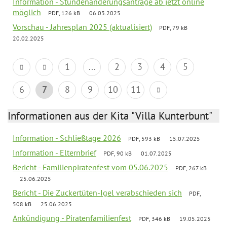
Information - Stundenänderungsanträge ab jetzt online
möglich
PDF, 126 kB
06.03.2025
Vorschau - Jahresplan 2025 (aktualisiert)
PDF, 79 kB
20.02.2025
1
...
2
3
4
5
6
7
8
9
10
11
Informationen aus der Kita "Villa Kunterbunt"
Information - Schließtage 2026
PDF, 593 kB
15.07.2025
Information - Elternbrief
PDF, 90 kB
01.07.2025
Bericht - Familienpiratenfest vom 05.06.2025
PDF, 267 kB
25.06.2025
Bericht - Die Zuckertüten-Igel verabschieden sich
PDF,
508 kB
25.06.2025
Ankündigung - Piratenfamilienfest
PDF, 346 kB
19.05.2025