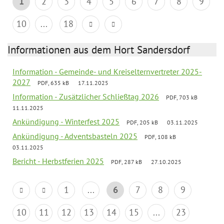
1
2
3
4
5
6
7
8
9
10
...
18
Informationen aus dem Hort Sandersdorf
Information - Gemeinde- und Kreiselternvertreter 2025-
2027
PDF, 635 kB
17.11.2025
Information - Zusätzlicher Schließtag 2026
PDF, 703 kB
11.11.2025
Ankündigung - Winterfest 2025
PDF, 205 kB
03.11.2025
Ankündigung - Adventsbasteln 2025
PDF, 108 kB
03.11.2025
Bericht - Herbstferien 2025
PDF, 287 kB
27.10.2025
1
...
6
7
8
9
10
11
12
13
14
15
...
23