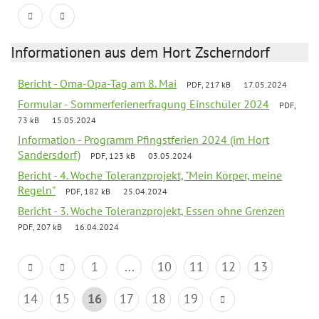
Informationen aus dem Hort Zscherndorf
Bericht - Oma-Opa-Tag am 8. Mai
PDF, 217 kB
17.05.2024
Formular - Sommerferienerfragung Einschüler 2024
PDF,
73 kB
15.05.2024
Information - Programm Pfingstferien 2024 (im Hort
Sandersdorf)
PDF, 123 kB
03.05.2024
Bericht - 4. Woche Toleranzprojekt, "Mein Körper, meine
Regeln"
PDF, 182 kB
25.04.2024
Bericht - 3. Woche Toleranzprojekt, Essen ohne Grenzen
PDF, 207 kB
16.04.2024
1
...
10
11
12
13
14
15
16
17
18
19