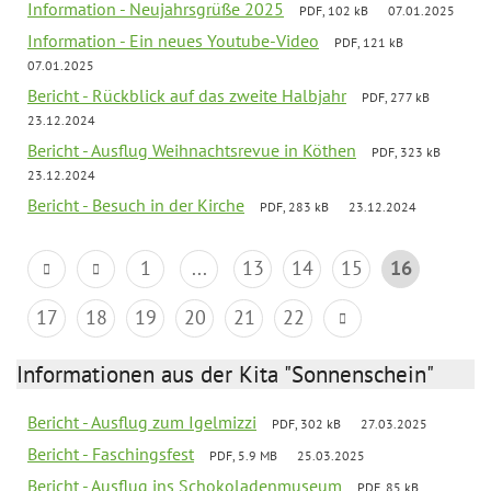
Information - Neujahrsgrüße 2025
PDF, 102 kB
07.01.2025
Information - Ein neues Youtube-Video
PDF, 121 kB
07.01.2025
Bericht - Rückblick auf das zweite Halbjahr
PDF, 277 kB
23.12.2024
Bericht - Ausflug Weihnachtsrevue in Köthen
PDF, 323 kB
23.12.2024
Bericht - Besuch in der Kirche
PDF, 283 kB
23.12.2024
1
...
13
14
15
16
17
18
19
20
21
22
Informationen aus der Kita "Sonnenschein"
Bericht - Ausflug zum Igelmizzi
PDF, 302 kB
27.03.2025
Bericht - Faschingsfest
PDF, 5.9 MB
25.03.2025
Bericht - Ausflug ins Schokoladenmuseum
PDF, 85 kB