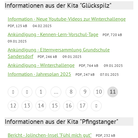
Informationen aus der Kita "Glückspilz"
Information - Neue Youtube-Videos zur Winterchallenge
PDF, 125 kB
04.02.2025
Ankündigung - Kennen-Lern-Vorschul-Tage
PDF, 720 kB
09.01.2025
Ankündigung - Elternversammlung Grundschule
Sandersdorf
PDF, 246 kB
09.01.2025
Ankündigung - Winterchallenge
PDF, 764 kB
09.01.2025
Information - Jahresplan 2025
PDF, 247 kB
07.01.2025
1
...
8
9
10
11
12
13
14
15
16
17
Informationen aus der Kita "Pfingstanger"
Bericht - Jolinchen-Insel "Fühl mich gut"
PDF, 232 kB