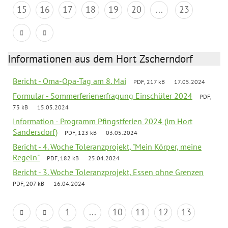
15
16
17
18
19
20
...
23
Informationen aus dem Hort Zscherndorf
Bericht - Oma-Opa-Tag am 8. Mai
PDF, 217 kB
17.05.2024
Formular - Sommerferienerfragung Einschüler 2024
PDF,
73 kB
15.05.2024
Information - Programm Pfingstferien 2024 (im Hort
Sandersdorf)
PDF, 123 kB
03.05.2024
Bericht - 4. Woche Toleranzprojekt, "Mein Körper, meine
Regeln"
PDF, 182 kB
25.04.2024
Bericht - 3. Woche Toleranzprojekt, Essen ohne Grenzen
PDF, 207 kB
16.04.2024
1
...
10
11
12
13